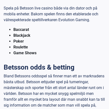
Spela på Betsson live casino både via din dator och på
mobila enheter. Bakom spelen finns den etablerade och
välrespekterade speltillverkaren Evolution Gaming.
Baccarat
Blackjack
Poker
Roulette
Game Shows
Betsson odds & betting
Bland Betssons oddsspel så finner man ett av marknadens
bästa utbud. Betsson erbjuder spel på turneringar,
mästerskap och sporter från ett stort antal länder runt om i
världen. Betsson har en mycket snygg spelmiljö men
framför allt en mycket bra layout där man snabbt kan ta till
sig information om de matcher som man vill spela på,