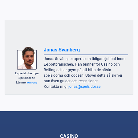
Jonas Svanberg
Jonas är vår spelexpert som tidigare jobbat inom
E-sportbranschen. Han brinner för Casino och
Betting och är grym på att hitta de bästa
Expertskribent på
spelsidorna och oddsen. Utöver detta så skriver
Spelsidor.se
han även guider och recensioner.
Läs mer
om oss
Kontakta mig:
jonas@spelsidor.se
CASINO