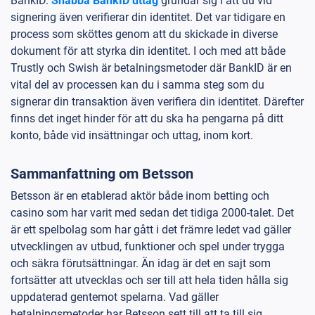
BankID.
Snabba BankID uttag
grundar sig i att du vid
signering även verifierar din identitet. Det var tidigare en
process som sköttes genom att du skickade in diverse
dokument för att styrka din identitet. I och med att både
Trustly och Swish är betalningsmetoder där BankID är en
vital del av processen kan du i samma steg som du
signerar din transaktion även verifiera din identitet. Därefter
finns det inget hinder för att du ska ha pengarna på ditt
konto, både vid insättningar och uttag, inom kort.
Sammanfattning om Betsson
Betsson är en etablerad aktör både inom betting och
casino som har varit med sedan det tidiga 2000-talet. Det
är ett spelbolag som har gått i det främre ledet vad gäller
utvecklingen av utbud, funktioner och spel under trygga
och säkra förutsättningar. Än idag är det en sajt som
fortsätter att utvecklas och ser till att hela tiden hålla sig
uppdaterad gentemot spelarna. Vad gäller
betalningsmetoder har Betsson sett till att ta till sig