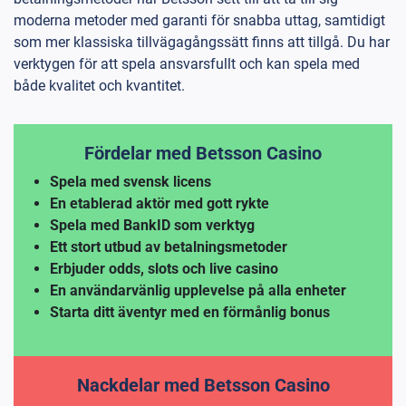
moderna metoder med garanti för snabba uttag, samtidigt
som mer klassiska tillvägagångssätt finns att tillgå. Du har
verktygen för att spela ansvarsfullt och kan spela med
både kvalitet och kvantitet.
Fördelar med Betsson Casino
Spela med svensk licens
En etablerad aktör med gott rykte
Spela med BankID som verktyg
Ett stort utbud av betalningsmetoder
Erbjuder odds, slots och live casino
En användarvänlig upplevelse på alla enheter
Starta ditt äventyr med en förmånlig bonus
Nackdelar med Betsson Casino