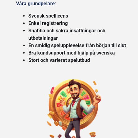
Våra grundpelare
:
Svensk spellicens
Enkel registrering
Snabba och säkra insättningar och
utbetalningar
En smidig spelupplevelse från början till slut
Bra kundsupport med hjälp på svenska
Stort och varierat spelutbud