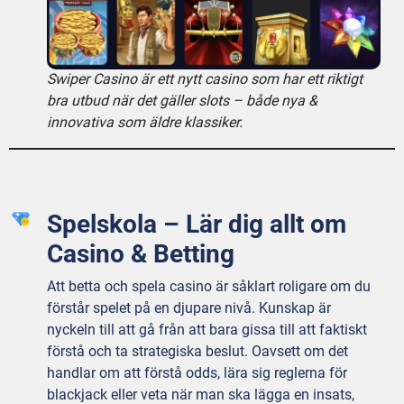
Swiper Casino är ett nytt casino som har ett riktigt
bra utbud när det gäller slots – både nya &
innovativa som äldre klassiker.
Spelskola – Lär dig allt om
Casino & Betting
Att betta och spela casino är såklart roligare om du
förstår spelet på en djupare nivå. Kunskap är
nyckeln till att gå från att bara gissa till att faktiskt
förstå och ta strategiska beslut. Oavsett om det
handlar om att förstå odds, lära sig reglerna för
blackjack eller veta när man ska lägga en insats,