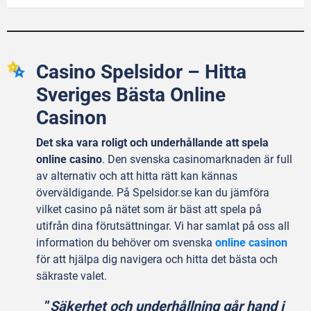
Casino Spelsidor – Hitta
Sveriges Bästa Online
Casinon
Det ska vara roligt och underhållande att spela
online casino
. Den svenska casinomarknaden är full
av alternativ och att hitta rätt kan kännas
överväldigande. På Spelsidor.se kan du jämföra
vilket casino på nätet som är bäst att spela på
utifrån dina förutsättningar. Vi har samlat på oss all
information du behöver om svenska
online casinon
för att hjälpa dig navigera och hitta det bästa och
säkraste valet.
”
Säkerhet och underhållning går hand i