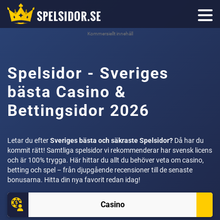
Kommersiellt innehåll
Spelsidor - Sveriges
bästa Casino &
Bettingsidor 2026
Letar du efter
Sveriges bästa och säkraste Spelsidor?
Då har du
kommit rätt! Samtliga spelsidor vi rekommenderar har svensk licens
och är 100% trygga. Här hittar du allt du behöver veta om casino,
betting och spel – från djupgående recensioner till de senaste
bonusarna. Hitta din nya favorit redan idag!
Casino