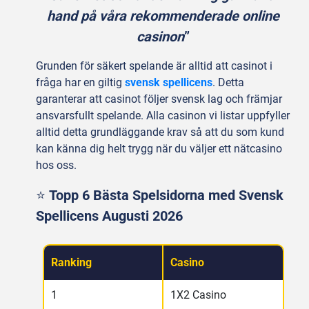
hand på våra rekommenderade online
casinon
”
Grunden för säkert spelande är alltid att casinot i
fråga har en giltig
svensk spellicens
. Detta
garanterar att casinot följer svensk lag och främjar
ansvarsfullt spelande. Alla casinon vi listar uppfyller
alltid detta grundläggande krav så att du som kund
kan känna dig helt trygg när du väljer ett nätcasino
hos oss.
⭐️
Topp 6 Bästa Spelsidorna med Svensk
Spellicens Augusti 2026
Ranking
Casino
1
1X2 Casino