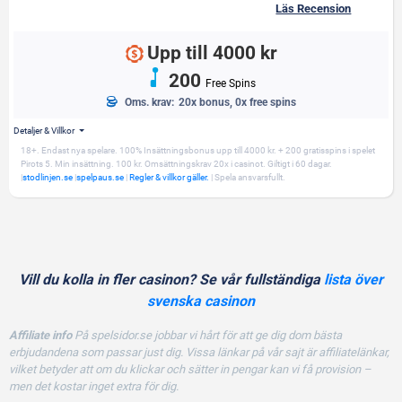
Läs Recension
Upp till 4000 kr
200
Free Spins
Oms. krav:
20x bonus, 0x free spins
Detaljer & Villkor
18+. Endast nya spelare. 100% Insättningsbonus upp till 4000 kr. + 200 gratisspins i spelet
Pirots 5. Min insättning. 100 kr. Omsättningskrav 20x i casinot. Giltigt i 60 dagar.
|
stodlinjen.se
|
spelpaus.se
|
Regler & villkor gäller.
| Spela ansvarsfullt.
Vill du kolla in fler casinon? Se vår fullständiga
lista över
svenska casinon
Affiliate info
På spelsidor.se jobbar vi hårt för att ge dig dom bästa
erbjudandena som passar just dig. Vissa länkar på vår sajt är affiliatelänkar,
vilket betyder att om du klickar och sätter in pengar kan vi få provision –
men det kostar inget extra för dig.