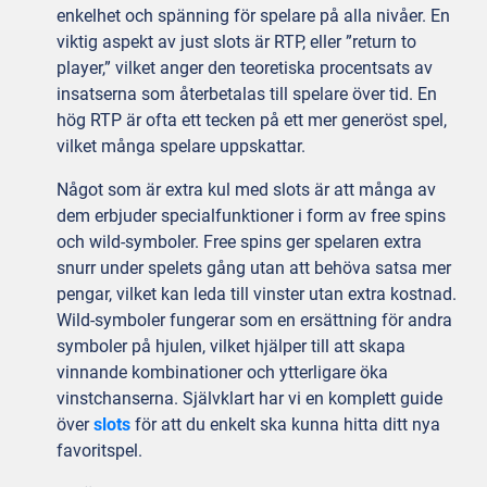
enkelhet och spänning för spelare på alla nivåer. En
viktig aspekt av just slots är RTP, eller ”return to
player,” vilket anger den teoretiska procentsats av
insatserna som återbetalas till spelare över tid. En
hög RTP är ofta ett tecken på ett mer generöst spel,
vilket många spelare uppskattar.
Något som är extra kul med slots är att många av
dem erbjuder specialfunktioner i form av free spins
och wild-symboler. Free spins ger spelaren extra
snurr under spelets gång utan att behöva satsa mer
pengar, vilket kan leda till vinster utan extra kostnad.
Wild-symboler fungerar som en ersättning för andra
symboler på hjulen, vilket hjälper till att skapa
vinnande kombinationer och ytterligare öka
vinstchanserna. Självklart har vi en komplett guide
över
slots
för att du enkelt ska kunna hitta ditt nya
favoritspel.