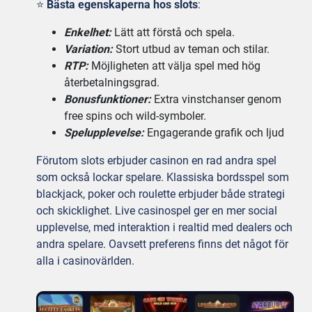
⭐️
Bästa egenskaperna hos slots
:
Enkelhet:
Lätt att förstå och spela.
Variation:
Stort utbud av teman och stilar.
RTP:
Möjligheten att välja spel med hög
återbetalningsgrad.
Bonusfunktioner:
Extra vinstchanser genom
free spins och wild-symboler.
Spelupplevelse:
Engagerande grafik och ljud
Förutom slots erbjuder casinon en rad andra spel
som också lockar spelare. Klassiska bordsspel som
blackjack, poker och roulette erbjuder både strategi
och skicklighet. Live casinospel ger en mer social
upplevelse, med interaktion i realtid med dealers och
andra spelare. Oavsett preferens finns det något för
alla i casinovärlden.