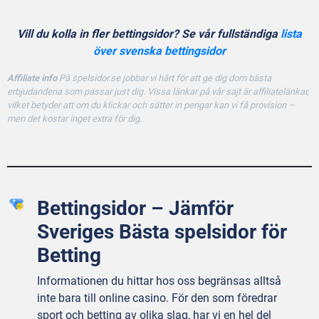
Vill du kolla in fler bettingsidor? Se vår fullständiga
lista
över svenska bettingsidor
Affiliate info
På spelsidor.se jobbar vi hårt för att ge dig dom bästa
erbjudandena som passar just dig. Vissa länkar på vår sajt är affiliatelänkar,
vilket betyder att om du klickar och sätter in pengar kan vi få provision –
men det kostar inget extra för dig.
Bettingsidor – Jämför
Sveriges Bästa spelsidor för
Betting
Informationen du hittar hos oss begränsas alltså
inte bara till online casino. För den som föredrar
sport och betting av olika slag, har vi en hel del