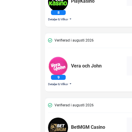
PlayKasino
Detaljer & Villkor
Verifierad i augusti 2026
Vera och John
Detaljer & Villkor
Verifierad i augusti 2026
BetMGM Casino