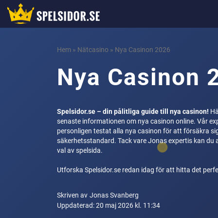
Hem
»
Nätcasino
»
Nya Casinon 2026
Nya Casinon 
Spelsidor.se – din pålitliga guide till nya casinon!
Hä
senaste informationen om nya casinon online. Vår ex
personligen testat alla nya casinon för att försäkra si
säkerhetsstandard. Tack vare Jonas expertis kan du al
val av spelsida.
Utforska Spelsidor.se redan idag för att hitta det perfe
Skriven av
Jonas Svanberg
Uppdaterad: 20 maj 2026 kl. 11:34