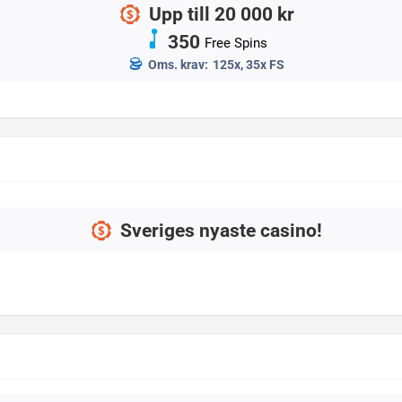
Upp till 20 000 kr
350
Free Spins
Oms. krav:
125x, 35x FS
Sveriges nyaste casino!