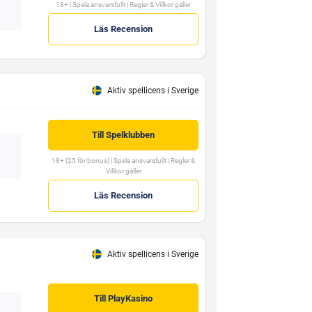
18+ | Spela ansvarsfullt | Regler & Villkor gäller
Läs Recension
Aktiv spellicens i Sverige
Till
Spelklubben
18+ (25 för bonus) | Spela ansvarsfullt | Regler &
Villkor gäller
Läs Recension
Aktiv spellicens i Sverige
Till
PlayKasino