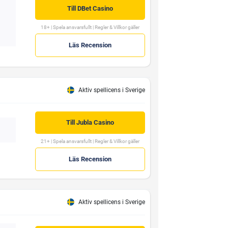
Till
DBet Casino
18+ | Spela ansvarsfullt | Regler & Villkor gäller
Läs Recension
Aktiv spellicens i Sverige
Till
Jubla Casino
21+ | Spela ansvarsfullt | Regler & Villkor gäller
Läs Recension
Aktiv spellicens i Sverige