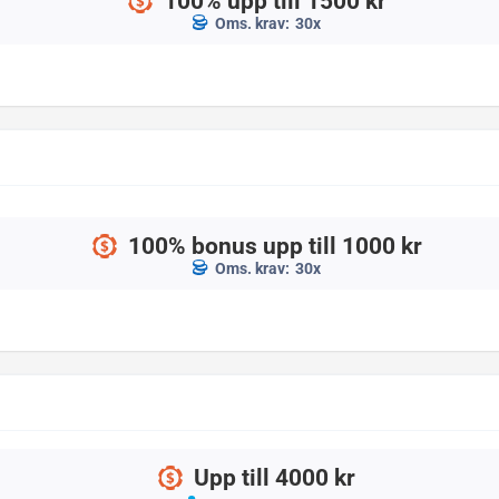
100% upp till 1500 kr
Oms. krav:
30x
100% bonus upp till 1000 kr
Oms. krav:
30x
Upp till 4000 kr