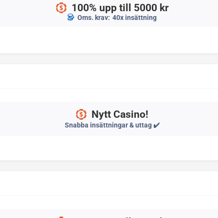
100% upp till 5000 kr
Oms. krav:
40x insättning
Nytt Casino!
Snabba insättningar & uttag ✔️