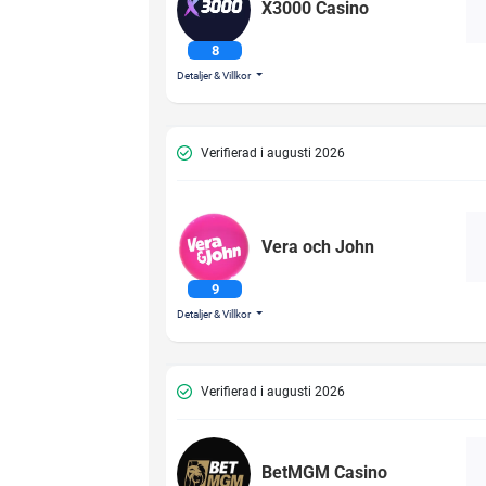
X3000 Casino
Detaljer & Villkor
Verifierad i augusti 2026
Vera och John
Detaljer & Villkor
Verifierad i augusti 2026
BetMGM Casino