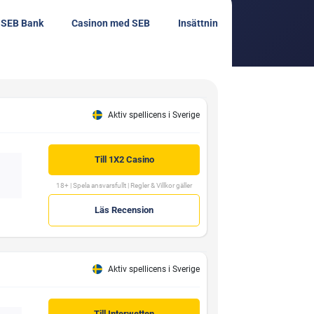
 SEB Bank
Casinon med SEB
Insättningar med SEB
Sa
Aktiv spellicens i Sverige
Till
1X2 Casino
18+ | Spela ansvarsfullt | Regler & Villkor gäller
Läs Recension
Aktiv spellicens i Sverige
Till
Interwetten