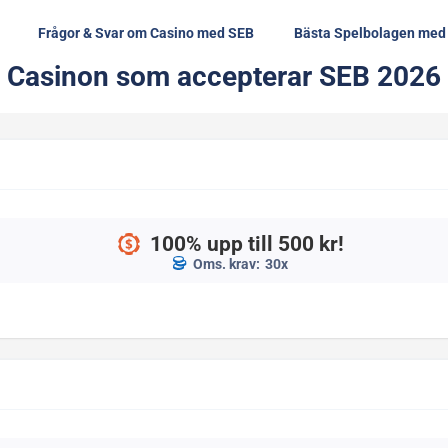
Frågor & Svar om Casino med SEB
Bästa Spelbolagen med
Casinon som accepterar SEB 2026
100% upp till 500 kr!
Oms. krav:
30x