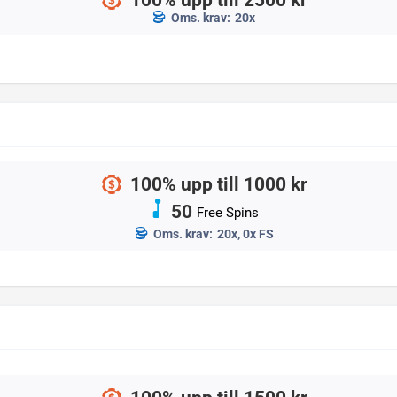
100% upp till 2500 kr
Oms. krav:
20x
100% upp till 1000 kr
50
Free Spins
Oms. krav:
20x, 0x FS