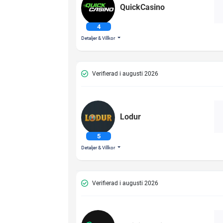
QuickCasino
Detaljer & Villkor
Verifierad i augusti 2026
Lodur
Detaljer & Villkor
Verifierad i augusti 2026