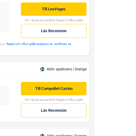
Till
LeoVegas
18+ | Spela ansvarsfullt | Regler & Villkor gäller
Läs Recension
agar.
Regler och villkor gäller
,
spelpaus.se
.
stodlinjen.se
,
Aktiv spellicens i Sverige
Till
CampoBet Casino
18+ | Spela ansvarsfullt | Regler & Villkor gäller
Läs Recension