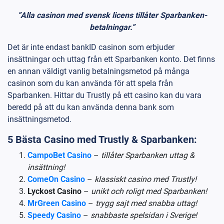
”Alla casinon med svensk licens tillåter Sparbanken-
betalningar.”
Det är inte endast bankID casinon som erbjuder
insättningar och uttag från ett Sparbanken konto. Det finns
en annan väldigt vanlig betalningsmetod på många
casinon som du kan använda för att spela från
Sparbanken. Hittar du Trustly på ett casino kan du vara
beredd på att du kan använda denna bank som
insättningsmetod.
5 Bästa Casino med Trustly & Sparbanken:
CampoBet Casino
–
tillåter Sparbanken uttag &
insättning!
ComeOn Casino
–
klassiskt casino med Trustly!
Lyckost Casino
–
unikt och roligt med Sparbanken!
MrGreen Casino
–
trygg sajt med snabba uttag!
Speedy Casino
–
snabbaste spelsidan i Sverige!