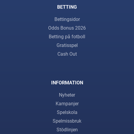
BETTING
Bettingsidor
Odds Bonus 2026
Betting på fotboll
Gratisspel
Cash Out
INFORMATION
Nyheter
Kampanjer
Spelskola
Spelmissbruk
Stödlinjen