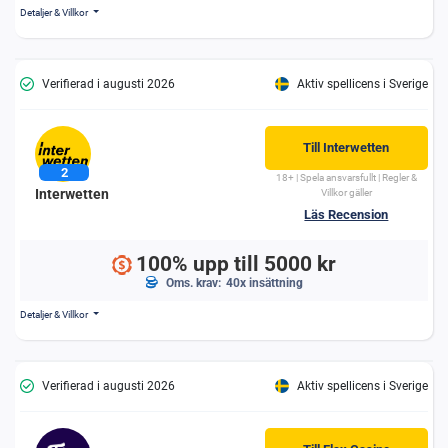
Detaljer & Villkor
Verifierad i augusti 2026
Aktiv spellicens i Sverige
Till
Interwetten
18+ | Spela ansvarsfullt | Regler &
Interwetten
Villkor gäller
Läs Recension
100% upp till 5000 kr
Oms. krav:
40x insättning
Detaljer & Villkor
Verifierad i augusti 2026
Aktiv spellicens i Sverige