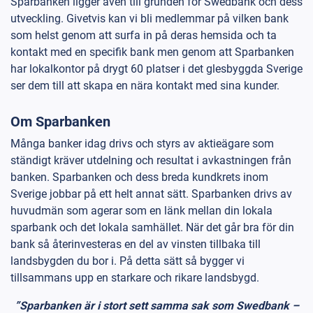
Sparbanken ligger även till grunden för Swedbank och dess
utveckling. Givetvis kan vi bli medlemmar på vilken bank
som helst genom att surfa in på deras hemsida och ta
kontakt med en specifik bank men genom att Sparbanken
har lokalkontor på drygt 60 platser i det glesbyggda Sverige
ser dem till att skapa en nära kontakt med sina kunder.
Om Sparbanken
Många banker idag drivs och styrs av aktieägare som
ständigt kräver utdelning och resultat i avkastningen från
banken. Sparbanken och dess breda kundkrets inom
Sverige jobbar på ett helt annat sätt. Sparbanken drivs av
huvudmän som agerar som en länk mellan din lokala
sparbank och det lokala samhället. När det går bra för din
bank så återinvesteras en del av vinsten tillbaka till
landsbygden du bor i. På detta sätt så bygger vi
tillsammans upp en starkare och rikare landsbygd.
”Sparbanken är i stort sett samma sak som Swedbank –