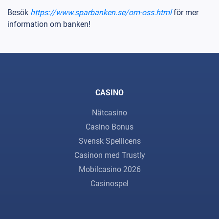
Besök
https://www.sparbanken.se/om-oss.html
för mer
information om banken!
CASINO
Nätcasino
Casino Bonus
Svensk Spellicens
Casinon med Trustly
Mobilcasino 2026
Casinospel