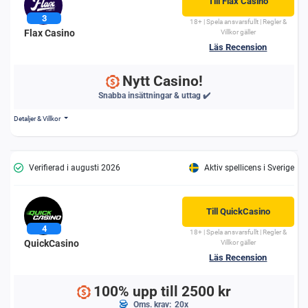
Till
Flax Casino
18+ | Spela ansvarsfullt | Regler &
Flax Casino
Villkor gäller
Läs Recension
Nytt Casino!
Snabba insättningar & uttag ✔️
Detaljer & Villkor
Verifierad i augusti 2026
Aktiv spellicens i Sverige
Till
QuickCasino
18+ | Spela ansvarsfullt | Regler &
QuickCasino
Villkor gäller
Läs Recension
100% upp till 2500 kr
Oms. krav:
20x