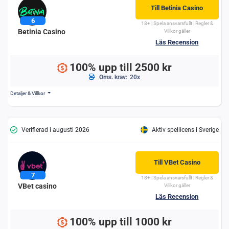
Till
Betinia Casino
18+ | Spela ansvarsfullt | Regler &
Betinia Casino
Villkor gäller
Läs Recension
100% upp till 2500 kr
Oms. krav:
20x
Detaljer & Villkor
Verifierad i augusti 2026
Aktiv spellicens i Sverige
Till
VBet Casino
18+ | Spela ansvarsfullt | Regler &
VBet casino
Villkor gäller
Läs Recension
100% upp till 1000 kr