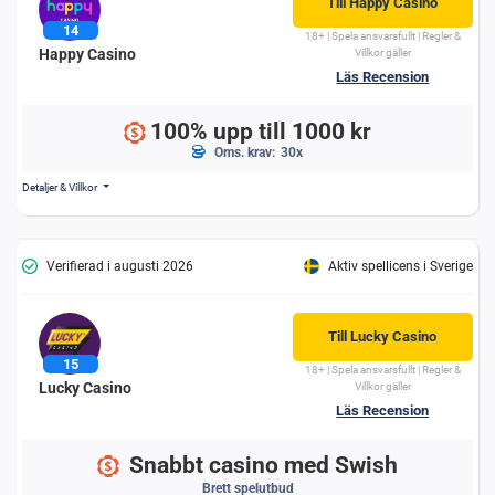
Till
Happy Casino
18+ | Spela ansvarsfullt | Regler &
Happy Casino
Villkor gäller
Läs Recension
100% upp till 1000 kr
Oms. krav:
30x
Detaljer & Villkor
Verifierad i augusti 2026
Aktiv spellicens i Sverige
Till
Lucky Casino
18+ | Spela ansvarsfullt | Regler &
Lucky Casino
Villkor gäller
Läs Recension
Snabbt casino med Swish
Brett spelutbud