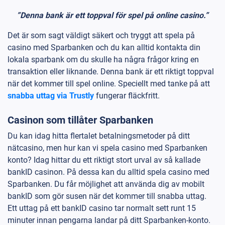
”Denna bank är ett toppval för spel på online casino.”
Det är som sagt väldigt säkert och tryggt att spela på
casino med Sparbanken och du kan alltid kontakta din
lokala sparbank om du skulle ha några frågor kring en
transaktion eller liknande. Denna bank är ett riktigt toppval
när det kommer till spel online. Speciellt med tanke på att
snabba uttag via Trustly
fungerar fläckfritt.
Casinon som tillåter Sparbanken
Du kan idag hitta flertalet betalningsmetoder på ditt
nätcasino, men hur kan vi spela casino med Sparbanken
konto? Idag hittar du ett riktigt stort urval av så kallade
bankID casinon. På dessa kan du alltid spela casino med
Sparbanken. Du får möjlighet att använda dig av mobilt
bankID som gör susen när det kommer till snabba uttag.
Ett uttag på ett bankID casino tar normalt sett runt 15
minuter innan pengarna landar på ditt Sparbanken-konto.