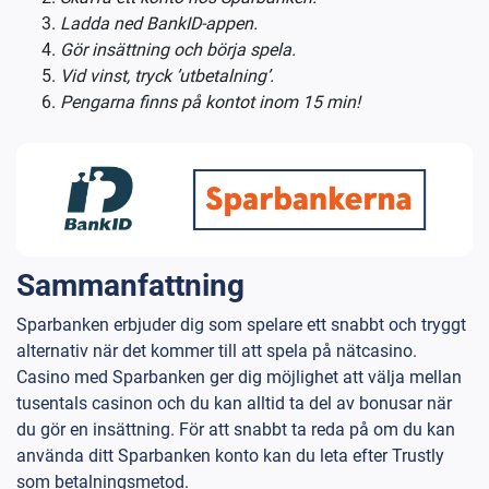
Ladda ned BankID-appen.
Gör insättning och börja spela.
Vid vinst, tryck ’utbetalning’.
Pengarna finns på kontot inom 15 min!
Sammanfattning
Sparbanken erbjuder dig som spelare ett snabbt och tryggt
alternativ när det kommer till att spela på nätcasino.
Casino med Sparbanken ger dig möjlighet att välja mellan
tusentals casinon och du kan alltid ta del av bonusar när
du gör en insättning. För att snabbt ta reda på om du kan
använda ditt Sparbanken konto kan du leta efter Trustly
som betalningsmetod.