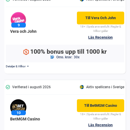
Till
Vera Och John
18+ | Spela ansvarsfullt | Regler &
Vera och John
Villkor gäller
Läs Recension
100% bonus upp till 1000 kr
Oms. krav:
30x
Detaljer & Villkor
Verifierad i augusti 2026
Aktiv spellicens i Sverige
Till
BetMGM Casino
18+ | Spela ansvarsfullt | Regler &
BetMGM Casino
Villkor gäller
Läs Recension