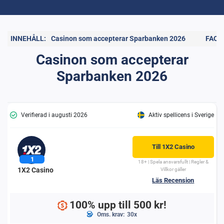
Casinon som accepterar Sparbanken 2026
FAQ: 
Casinon som accepterar
Sparbanken 2026
Verifierad i augusti 2026
Aktiv spellicens i Sverige
Till
1X2 Casino
18+ | Spela ansvarsfullt | Regler &
1X2 Casino
Villkor gäller
Läs Recension
100% upp till 500 kr!
Oms. krav:
30x