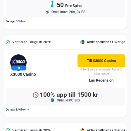
50
Free Spins
Oms. krav:
20x, 0x FS
Detaljer & Villkor
Verifierad i augusti 2026
Aktiv spellicens i Sverige
Till
X3000 Casino
18+ | Spela ansvarsfullt | Regler &
X3000 Casino
Villkor gäller
Läs Recension
100% upp till 1500 kr
Oms. krav:
30x
Detaljer & Villkor
Verifierad i augusti 2026
Aktiv spellicens i Sverige