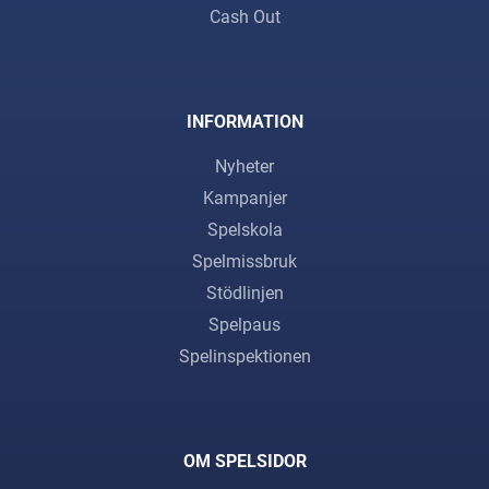
Cash Out
INFORMATION
Nyheter
Kampanjer
Spelskola
Spelmissbruk
Stödlinjen
Spelpaus
Spelinspektionen
OM SPELSIDOR