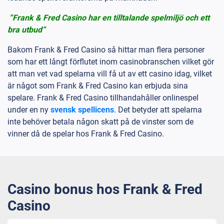
”Frank & Fred Casino har en tilltalande spelmiljö och ett
bra utbud”
Bakom Frank & Fred Casino så hittar man flera personer
som har ett långt förflutet inom casinobranschen vilket gör
att man vet vad spelarna vill få ut av ett casino idag, vilket
är något som Frank & Fred Casino kan erbjuda sina
spelare. Frank & Fred Casino tillhandahåller onlinespel
under en ny
svensk spellicens
. Det betyder att spelarna
inte behöver betala någon skatt på de vinster som de
vinner då de spelar hos Frank & Fred Casino.
Casino bonus hos Frank & Fred
Casino