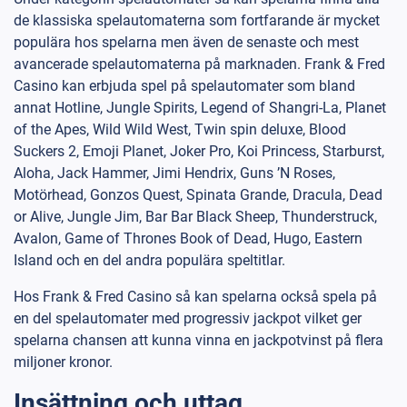
de klassiska spelautomaterna som fortfarande är mycket
populära hos spelarna men även de senaste och mest
avancerade spelautomaterna på marknaden. Frank & Fred
Casino kan erbjuda spel på spelautomater som bland
annat Hotline, Jungle Spirits, Legend of Shangri-La, Planet
of the Apes, Wild Wild West, Twin spin deluxe, Blood
Suckers 2, Emoji Planet, Joker Pro, Koi Princess, Starburst,
Aloha, Jack Hammer, Jimi Hendrix, Guns ’N Roses,
Motörhead, Gonzos Quest, Spinata Grande, Dracula, Dead
or Alive, Jungle Jim, Bar Bar Black Sheep, Thunderstruck,
Avalon, Game of Thrones Book of Dead, Hugo, Eastern
Island och en del andra populära speltitlar.
Hos Frank & Fred Casino så kan spelarna också spela på
en del spelautomater med progressiv jackpot vilket ger
spelarna chansen att kunna vinna en jackpotvinst på flera
miljoner kronor.
Insättning och uttag