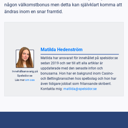
någon välkomstbonus men detta kan självklart komma att
ändras inom en snar framtid.
Matilda Hedenström
Matilda har ansvarat för innehållet på spelsidor.se
sedan 2019 och ser till att alla artiklar är
uppdaterade med den senaste infon och
Innehållsansvarig på
bonusarna. Hon har en bakgrund inom Casino-
Spelsidor.se
och Bettingbranschen hos spelbolag och hon har
Läs mer
om oss
även tidigare jobbat som frilansande skribent.
Kontakta mig:
matilda@spelsidor.se