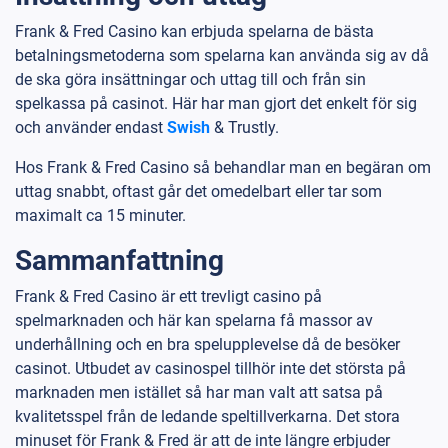
Frank & Fred Casino kan erbjuda spelarna de bästa
betalningsmetoderna som spelarna kan använda sig av då
de ska göra insättningar och uttag till och från sin
spelkassa på casinot. Här har man gjort det enkelt för sig
och använder endast
Swish
& Trustly.
Hos Frank & Fred Casino så behandlar man en begäran om
uttag snabbt, oftast går det omedelbart eller tar som
maximalt ca 15 minuter.
Sammanfattning
Frank & Fred Casino är ett trevligt casino på
spelmarknaden och här kan spelarna få massor av
underhållning och en bra spelupplevelse då de besöker
casinot. Utbudet av casinospel tillhör inte det största på
marknaden men istället så har man valt att satsa på
kvalitetsspel från de ledande speltillverkarna. Det stora
minuset för Frank & Fred är att de inte längre erbjuder