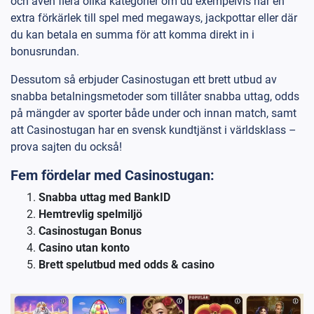
och även flera olika kategorier om du exempelvis har en
extra förkärlek till spel med megaways, jackpottar eller där
du kan betala en summa för att komma direkt in i
bonusrundan.
Dessutom så erbjuder Casinostugan ett brett utbud av
snabba betalningsmetoder som tillåter snabba uttag, odds
på mängder av sporter både under och innan match, samt
att Casinostugan har en svensk kundtjänst i världsklass –
prova sajten du också!
Fem fördelar med Casinostugan:
Snabba uttag med BankID
Hemtrevlig spelmiljö
Casinostugan Bonus
Casino utan konto
Brett spelutbud med odds & casino