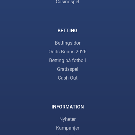
Casinospel
BETTING
Bettingsidor
Odds Bonus 2026
Betting på fotboll
Gratisspel
Cash Out
INFORMATION
Nyheter
Kampanjer