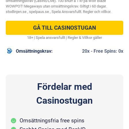
omsättningskrav (Casino/Live). 100 snurr á 1 kr på Wolf Blaze
WOWPOT! Megaways utan omsättningskrav. Giltigt i 60 dagar.
stodlinjen.se
,
spelpaus.se
, Spela Ansvarsfullt. Regler och villkor.
GÅ TILL CASINOSTUGAN
18+ | Spela ansvarsfullt | Regler & Villkor gäller
Omsättningskrav:
20x - Free Spins: 0x
Fördelar med
Casinostugan
Omsättningsfria free spins