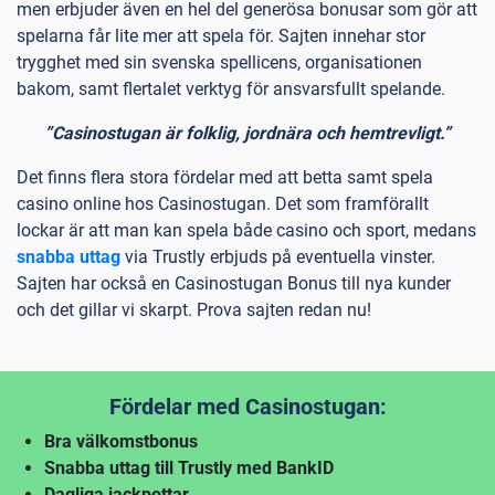
men erbjuder även en hel del generösa bonusar som gör att
spelarna får lite mer att spela för. Sajten innehar stor
trygghet med sin svenska spellicens, organisationen
bakom, samt flertalet verktyg för ansvarsfullt spelande.
”Casinostugan är folklig, jordnära och hemtrevligt.”
Det finns flera stora fördelar med att betta samt spela
casino online hos Casinostugan. Det som framförallt
lockar är att man kan spela både casino och sport, medans
snabba uttag
via Trustly erbjuds på eventuella vinster.
Sajten har också en Casinostugan Bonus till nya kunder
och det gillar vi skarpt. Prova sajten redan nu!
Fördelar med Casinostugan:
Bra välkomstbonus
Snabba uttag till Trustly med BankID
Dagliga jackpottar