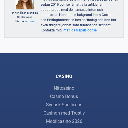
sedan 2019 och ser till att alla artiklar är
uppdaterade med den senaste infon och
Innehållsansvarig på
bonusarna. Hon har en bakgrund inom Casino-
Spelsidor.se
och Bettingbranschen hos spelbolag och hon har
Läs mer
om oss
även tidigare jobbat som frilansande skribent.
Kontakta mig:
matilda@spelsidor.se
CASINO
Nätcasino
Casino Bonus
Svensk Spellicens
Casinon med Trustly
Mobilcasino 2026