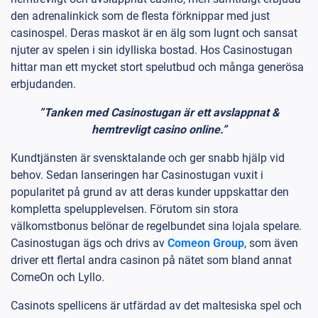
den adrenalinkick som de flesta förknippar med just
casinospel. Deras maskot är en älg som lugnt och sansat
njuter av spelen i sin idylliska bostad. Hos Casinostugan
hittar man ett mycket stort spelutbud och många generösa
erbjudanden.
”Tanken med Casinostugan är ett avslappnat &
hemtrevligt casino online.”
Kundtjänsten är svensktalande och ger snabb hjälp vid
behov. Sedan lanseringen har Casinostugan vuxit i
popularitet på grund av att deras kunder uppskattar den
kompletta spelupplevelsen. Förutom sin stora
välkomstbonus belönar de regelbundet sina lojala spelare.
Casinostugan ägs och drivs av
Comeon Group
, som även
driver ett flertal andra casinon på nätet som bland annat
ComeOn och Lyllo.
Casinots spellicens är utfärdad av det maltesiska spel och