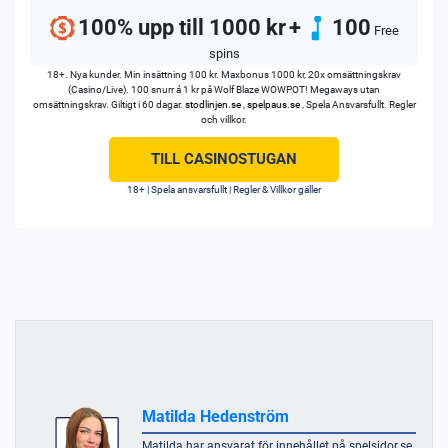
100% upp till 1000 kr
+
100
Free
spins
18+. Nya kunder. Min insättning 100 kr. Maxbonus 1000 kr, 20x omsättningskrav
(Casino/Live). 100 snurr á 1 kr på Wolf Blaze WOWPOT! Megaways utan
omsättningskrav. Giltigt i 60 dagar.
stodlinjen.se
,
spelpaus.se
, Spela Ansvarsfullt. Regler
och villkor.
TILL CASINOSTUGAN
18+ | Spela ansvarsfullt | Regler & Villkor gäller
Matilda Hedenström
Matilda har ansvarat för innehållet på spelsidor.se