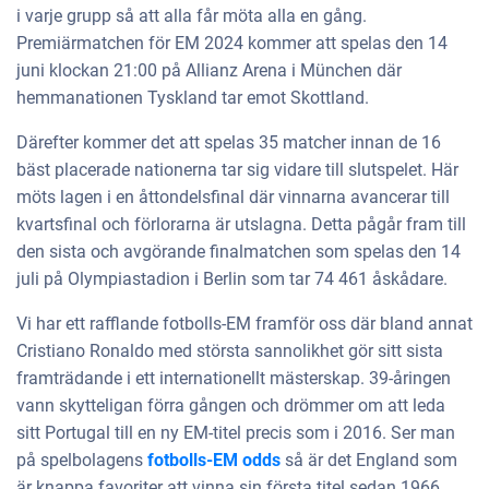
i varje grupp så att alla får möta alla en gång.
Premiärmatchen för EM 2024 kommer att spelas den 14
juni klockan 21:00 på Allianz Arena i München där
hemmanationen Tyskland tar emot Skottland.
Därefter kommer det att spelas 35 matcher innan de 16
bäst placerade nationerna tar sig vidare till slutspelet. Här
möts lagen i en åttondelsfinal där vinnarna avancerar till
kvartsfinal och förlorarna är utslagna. Detta pågår fram till
den sista och avgörande finalmatchen som spelas den 14
juli på Olympiastadion i Berlin som tar 74 461 åskådare.
Vi har ett rafflande fotbolls-EM framför oss där bland annat
Cristiano Ronaldo med största sannolikhet gör sitt sista
framträdande i ett internationellt mästerskap. 39-åringen
vann skytteligan förra gången och drömmer om att leda
sitt Portugal till en ny EM-titel precis som i 2016. Ser man
på spelbolagens
fotbolls-EM odds
så är det England som
är knappa favoriter att vinna sin första titel sedan 1966,