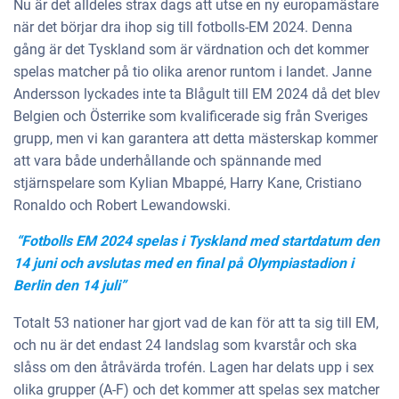
Nu är det alldeles strax dags att utse en ny europamästare
när det börjar dra ihop sig till fotbolls-EM 2024. Denna
gång är det Tyskland som är värdnation och det kommer
spelas matcher på tio olika arenor runtom i landet. Janne
Andersson lyckades inte ta Blågult till EM 2024 då det blev
Belgien och Österrike som kvalificerade sig från Sveriges
grupp, men vi kan garantera att detta mästerskap kommer
att vara både underhållande och spännande med
stjärnspelare som Kylian Mbappé, Harry Kane, Cristiano
Ronaldo och Robert Lewandowski.
“Fotbolls EM 2024 spelas i Tyskland med startdatum den
14 juni och avslutas med en final på Olympiastadion i
Berlin den 14 juli”
Totalt 53 nationer har gjort vad de kan för att ta sig till EM,
och nu är det endast 24 landslag som kvarstår och ska
slåss om den åtråvärda trofén. Lagen har delats upp i sex
olika grupper (A-F) och det kommer att spelas sex matcher