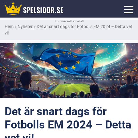
Kommersiellt innehåll
Hem
»
Nyheter
»
Det är snart dags för Fotbolls EM 2024 – Detta vet
vi!
Det är snart dags för
Fotbolls EM 2024 – Detta
vet vi!