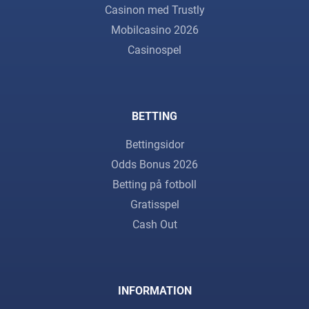
Casinon med Trustly
Mobilcasino 2026
Casinospel
BETTING
Bettingsidor
Odds Bonus 2026
Betting på fotboll
Gratisspel
Cash Out
INFORMATION