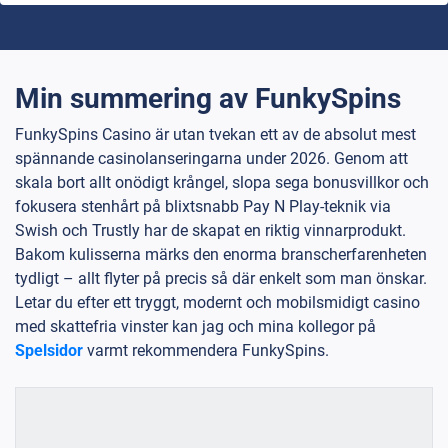
Min summering av FunkySpins
FunkySpins Casino är utan tvekan ett av de absolut mest
spännande casinolanseringarna under 2026. Genom att
skala bort allt onödigt krångel, slopa sega bonusvillkor och
fokusera stenhårt på blixtsnabb Pay N Play-teknik via
Swish och Trustly har de skapat en riktig vinnarprodukt.
Bakom kulisserna märks den enorma branscherfarenheten
tydligt – allt flyter på precis så där enkelt som man önskar.
Letar du efter ett tryggt, modernt och mobilsmidigt casino
med skattefria vinster kan jag och mina kollegor på
Spelsidor
varmt rekommendera FunkySpins.