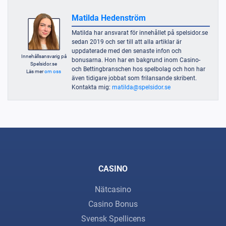
Matilda Hedenström
Matilda har ansvarat för innehållet på spelsidor.se
sedan 2019 och ser till att alla artiklar är
uppdaterade med den senaste infon och
Innehållsansvarig på
bonusarna. Hon har en bakgrund inom Casino-
Spelsidor.se
och Bettingbranschen hos spelbolag och hon har
Läs mer
om oss
även tidigare jobbat som frilansande skribent.
Kontakta mig:
matilda@spelsidor.se
CASINO
Nätcasino
Casino Bonus
Svensk Spellicens