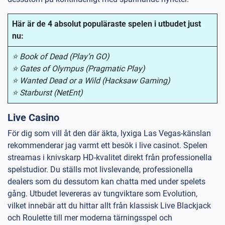
Här är de 4 absolut populäraste spelen i utbudet just
nu:
⭐️ Book of Dead (Play’n GO)
⭐️
Gates of Olympus (Pragmatic Play)
⭐️ Wanted Dead or a Wild (Hacksaw Gaming)
⭐️
Starburst (NetEnt)
Live Casino
För dig som vill åt den där äkta, lyxiga Las Vegas-känslan
rekommenderar jag varmt ett besök i live casinot. Spelen
streamas i knivskarp HD-kvalitet direkt från professionella
spelstudior. Du ställs mot livslevande, professionella
dealers som du dessutom kan chatta med under spelets
gång. Utbudet levereras av tungviktare som Evolution,
vilket innebär att du hittar allt från klassisk Live Blackjack
och Roulette till mer moderna tärningsspel och