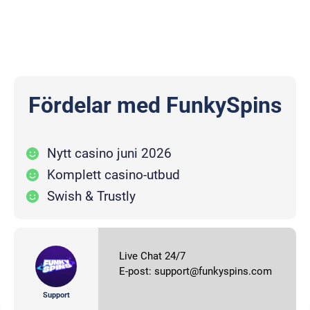
Fördelar med FunkySpins
Nytt casino juni 2026
Komplett casino-utbud
Swish & Trustly
Live Chat 24/7
E-post:
support@funkyspins.com
Support