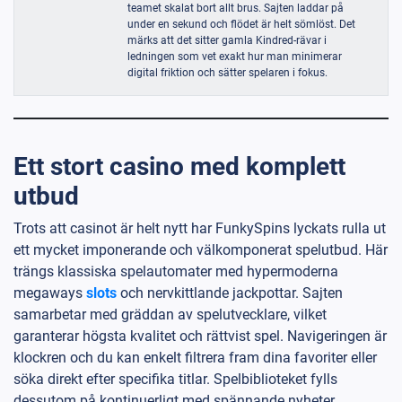
teamet skalat bort allt brus. Sajten laddar på
under en sekund och flödet är helt sömlöst. Det
märks att det sitter gamla Kindred-rävar i
ledningen som vet exakt hur man minimerar
digital friktion och sätter spelaren i fokus.
Ett stort casino med komplett
utbud
Trots att casinot är helt nytt har FunkySpins lyckats rulla ut
ett mycket imponerande och välkomponerat spelutbud. Här
trängs klassiska spelautomater med hypermoderna
megaways
slots
och nervkittlande jackpottar. Sajten
samarbetar med gräddan av spelutvecklare, vilket
garanterar högsta kvalitet och rättvist spel. Navigeringen är
klockren och du kan enkelt filtrera fram dina favoriter eller
söka direkt efter specifika titlar. Spelbiblioteket fylls
dessutom på kontinuerligt med spännande nyheter.