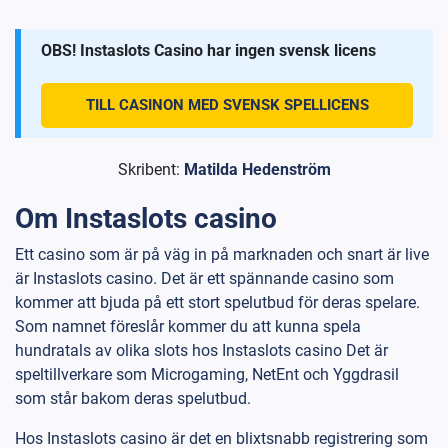
OBS! Instaslots Casino har ingen svensk licens
TILL CASINON MED SVENSK SPELLICENS
Skribent:
Matilda Hedenström
Om Instaslots casino
Ett casino som är på väg in på marknaden och snart är live
är Instaslots casino. Det är ett spännande casino som
kommer att bjuda på ett stort spelutbud för deras spelare.
Som namnet föreslår kommer du att kunna spela
hundratals av olika slots hos Instaslots casino Det är
speltillverkare som Microgaming, NetEnt och Yggdrasil
som står bakom deras spelutbud.
Hos Instaslots casino är det en blixtsnabb registrering som