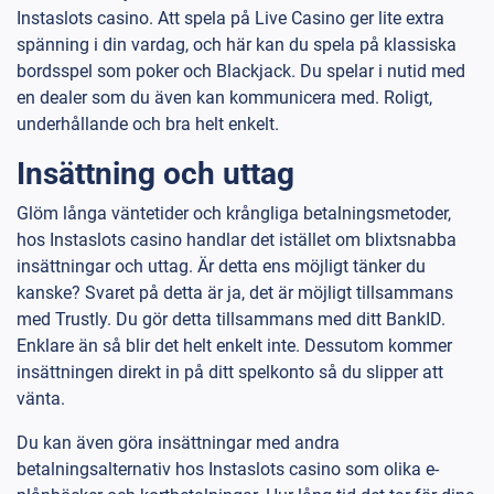
Instaslots casino. Att spela på Live Casino ger lite extra
spänning i din vardag, och här kan du spela på klassiska
bordsspel som poker och Blackjack. Du spelar i nutid med
en dealer som du även kan kommunicera med. Roligt,
underhållande och bra helt enkelt.
Insättning och uttag
Glöm långa väntetider och krångliga betalningsmetoder,
hos Instaslots casino handlar det istället om blixtsnabba
insättningar och uttag. Är detta ens möjligt tänker du
kanske? Svaret på detta är ja, det är möjligt tillsammans
med Trustly. Du gör detta tillsammans med ditt BankID.
Enklare än så blir det helt enkelt inte. Dessutom kommer
insättningen direkt in på ditt spelkonto så du slipper att
vänta.
Du kan även göra insättningar med andra
betalningsalternativ hos Instaslots casino som olika e-