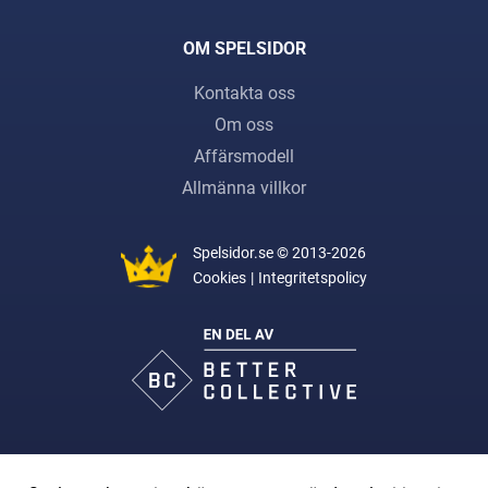
OM SPELSIDOR
Kontakta oss
Om oss
Affärsmodell
Allmänna villkor
Spelsidor.se
© 2013-2026
Cookies
Integritetspolicy