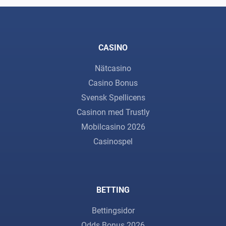
CASINO
Nätcasino
Casino Bonus
Svensk Spellicens
Casinon med Trustly
Mobilcasino 2026
Casinospel
BETTING
Bettingsidor
Odds Bonus 2026