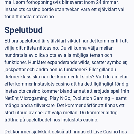
mail, som förhoppningsvis blir svarat inom 24 timmar.
Instaslots casino borde utan tvekan vara ett självklart val
för ditt nästa nätcasino.
Spelutbud
Ett bra spelutbud är självklart viktigt när det kommer till att
välja ditt nästa nätcasino. Du villkunna välja mellan
hundratals av olika slots av alla möjliga teman och
funktioner. Hur låter expanderande wilds, scatter symboler,
jackpottar och andra bonus funktioner? Eller gillar du
detmer klassiska när det kommer till slots? Vad du än letar
efter kommer Instaslots casino att ha dettillgängligt för dig.
Instaslots casino kommer bland annat att erbjuda spel från
NetEnt,Microgaming, Play N’Go, Evolution Gaming – samt
många andra tillverkare. Det kommer därför att finnas ett
stort utbud av spel att välja mellan. Du kommer aldrig
tröttna på spelutbudet hos Instaslots casino.
Det kommer självklart också att finnas ett Live Casino hos