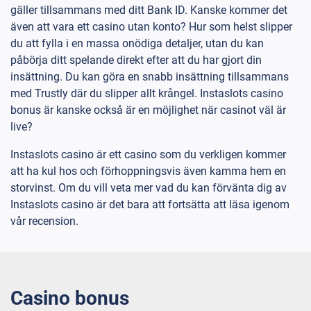
gäller tillsammans med ditt Bank ID. Kanske kommer det
även att vara ett casino utan konto? Hur som helst slipper
du att fylla i en massa onödiga detaljer, utan du kan
påbörja ditt spelande direkt efter att du har gjort din
insättning. Du kan göra en snabb insättning tillsammans
med Trustly där du slipper allt krångel. Instaslots casino
bonus är kanske också är en möjlighet när casinot väl är
live?
Instaslots casino är ett casino som du verkligen kommer
att ha kul hos och förhoppningsvis även kamma hem en
storvinst. Om du vill veta mer vad du kan förvänta dig av
Instaslots casino är det bara att fortsätta att läsa igenom
vår recension.
Casino bonus