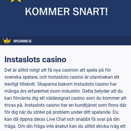
Instaslots casino
Det är alltid roligt att få nya casinon att spela på för
svenska spelare, och Instaslots casino är utantvekan ett
trevligt tillskott. Skaparna bakom Instaslots casino har
många års erfarenhet inom industrin. Detta betyder att du
kan förvänta dig ett väldesignat casino som du kommer att
trivas på. Instaslots casino har en kundtjänst som finns där
för dig när du stöter på problem under ditt spelande. Du
kan då öppna deras Live Chat och snabbt få svar på din
fråga. Om din fråga inte ärakut kan du alltid skicka iväg ett