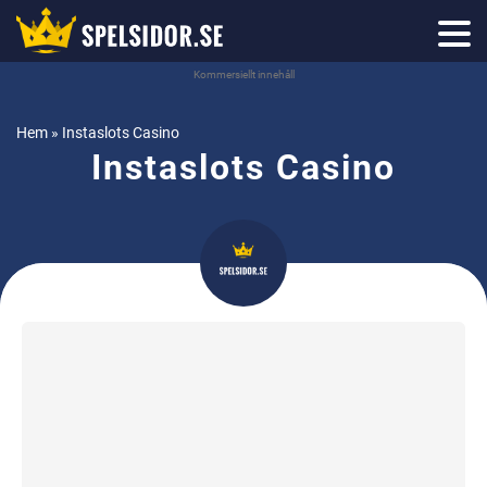
Kommersiellt innehåll
Hem
»
Instaslots Casino
Instaslots Casino