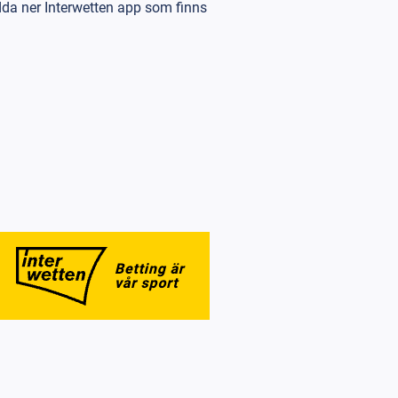
dda ner Interwetten app som finns