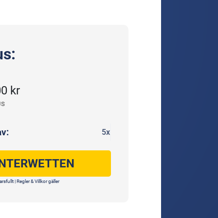
us:
00 kr
US
v:
5x
 INTERWETTEN
sfullt | Regler & Villkor gäller