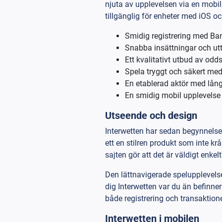
njuta av upplevelsen via en mobi
tillgänglig för enheter med iOS o
Smidig registrering med B
Snabba insättningar och ut
Ett kvalitativt utbud av odd
Spela tryggt och säkert med
En etablerad aktör med lån
En smidig mobil upplevelse
Utseende och design
Interwetten har sedan begynnelse
ett en stilren produkt som inte kr
sajten gör att det är väldigt enkel
Den lättnavigerade spelupplevels
dig Interwetten var du än befinne
både registrering och transaktion
Interwetten i mobilen