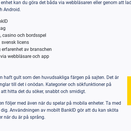
l enhet kan du göra det båda via webbläsaren eller genom att la
ch Android.
ankID
tag
s, casino och bordsspel
 svensk licens
g erfarenhet av branschen
 via webbläsare och app
n haft gult som den huvudsakliga färgen på sajten. Det är
ånglar till det i onödan. Kategorier och sökfunktioner på
t att hitta det du söker, snabbt och smidigt.
en följer med även när du spelar på mobila enheter. Ta med
r dig. Användningen av mobilt BankID gör att du kan sköta
er när du är på språng.