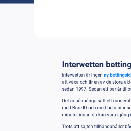
Interwetten bettin
Interwetten är ingen
ny bettingsi
att växa och är en av de stora ak
sedan 1997. Sedan ett par år tillb
Det är på många sätt ett modernt 
med BankID och med betalningsmet
minuter innan du kan vara igång 
Trots att sajten tillhandahåller 