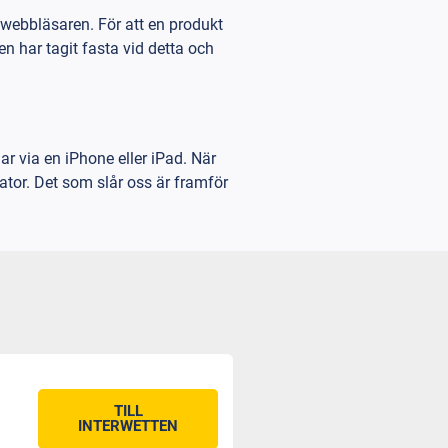
webbläsaren. För att en produkt
n har tagit fasta vid detta och
 via en iPhone eller iPad. När
tor. Det som slår oss är framför
TILL
INTERWETTEN