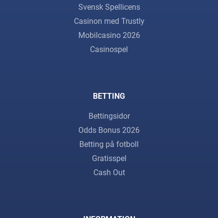
Svensk Spellicens
Casinon med Trustly
Mobilcasino 2026
Casinospel
BETTING
Bettingsidor
Odds Bonus 2026
Betting på fotboll
Gratisspel
Cash Out