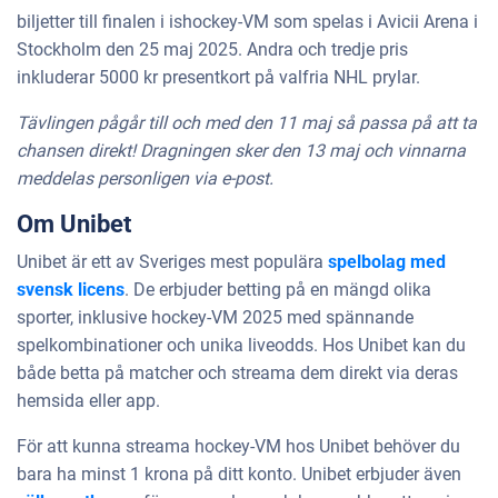
biljetter till finalen i ishockey-VM som spelas i Avicii Arena i
Stockholm den 25 maj 2025. Andra och tredje pris
inkluderar 5000 kr presentkort på valfria NHL prylar.
Tävlingen pågår till och med den 11 maj så passa på att ta
chansen direkt! Dragningen sker den 13 maj och vinnarna
meddelas personligen via e-post.
Om Unibet
Unibet är ett av Sveriges mest populära
spelbolag med
svensk licens
. De erbjuder betting på en mängd olika
sporter, inklusive hockey-VM 2025 med spännande
spelkombinationer och unika liveodds. Hos Unibet kan du
både betta på matcher och streama dem direkt via deras
hemsida eller app.
För att kunna streama hockey-VM hos Unibet behöver du
bara ha minst 1 krona på ditt konto. Unibet erbjuder även