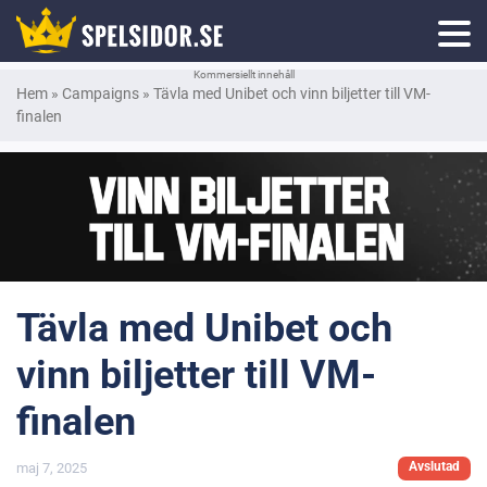
Kommersiellt innehåll
Hem
»
Campaigns
»
Tävla med Unibet och vinn biljetter till VM-
finalen
Tävla med Unibet och
vinn biljetter till VM-
finalen
Avslutad
maj 7, 2025