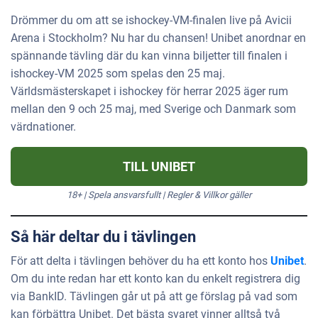
Drömmer du om att se ishockey-VM-finalen live på Avicii
Arena i Stockholm? Nu har du chansen! Unibet anordnar en
spännande tävling där du kan vinna biljetter till finalen i
ishockey-VM 2025 som spelas den 25 maj.
Världsmästerskapet i ishockey för herrar 2025 äger rum
mellan den 9 och 25 maj, med Sverige och Danmark som
värdnationer.
TILL UNIBET
18+ | Spela ansvarsfullt | Regler & Villkor gäller
Så här deltar du i tävlingen
För att delta i tävlingen behöver du ha ett konto hos
Unibet
.
Om du inte redan har ett konto kan du enkelt registrera dig
via BankID. Tävlingen går ut på att ge förslag på vad som
kan förbättra Unibet. Det bästa svaret vinner alltså två