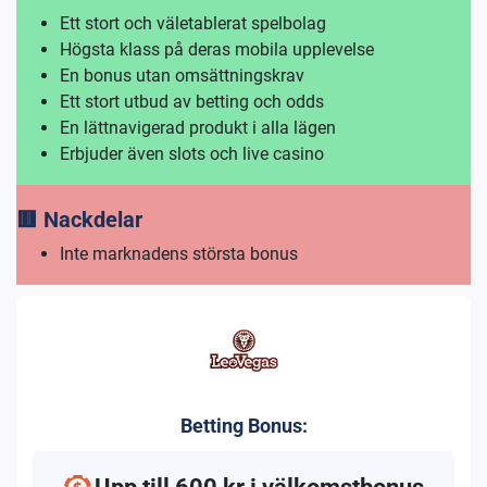
Ett stort och väletablerat spelbolag
Högsta klass på deras mobila upplevelse
En bonus utan omsättningskrav
Ett stort utbud av betting och odds
En lättnavigerad produkt i alla lägen
Erbjuder även slots och live casino
🟥 Nackdelar
Inte marknadens största bonus
Betting Bonus: