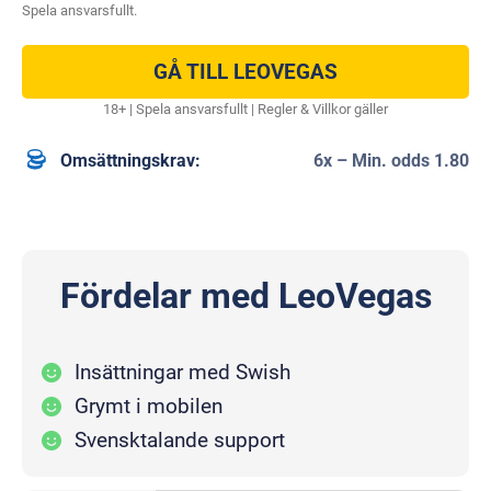
Spela ansvarsfullt.
GÅ TILL LEOVEGAS
18+ | Spela ansvarsfullt | Regler & Villkor gäller
Omsättningskrav:
6x – Min. odds 1.80
Fördelar med LeoVegas
Insättningar med Swish
Grymt i mobilen
Svensktalande support