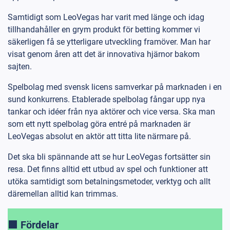
Samtidigt som LeoVegas har varit med länge och idag
tillhandahåller en grym produkt för betting kommer vi
säkerligen få se ytterligare utveckling framöver. Man har
visat genom åren att det är innovativa hjärnor bakom
sajten.
Spelbolag med svensk licens samverkar på marknaden i en
sund konkurrens. Etablerade spelbolag fångar upp nya
tankar och idéer från nya aktörer och vice versa. Ska man
som ett nytt spelbolag göra entré på marknaden är
LeoVegas absolut en aktör att titta lite närmare på.
Det ska bli spännande att se hur LeoVegas fortsätter sin
resa. Det finns alltid ett utbud av spel och funktioner att
utöka samtidigt som betalningsmetoder, verktyg och allt
däremellan alltid kan trimmas.
🟩 Fördelar