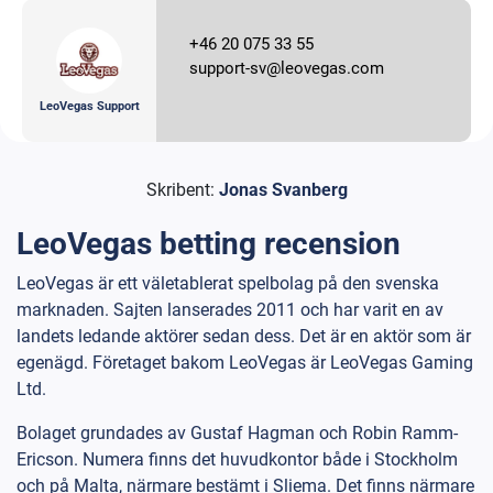
+46 20 075 33 55
support-sv@leovegas.com
LeoVegas Support
Skribent:
Jonas Svanberg
LeoVegas betting recension
LeoVegas är ett väletablerat spelbolag på den svenska
marknaden. Sajten lanserades 2011 och har varit en av
landets ledande aktörer sedan dess. Det är en aktör som är
egenägd. Företaget bakom LeoVegas är LeoVegas Gaming
Ltd.
Bolaget grundades av Gustaf Hagman och Robin Ramm-
Ericson. Numera finns det huvudkontor både i Stockholm
och på Malta, närmare bestämt i Sliema. Det finns närmare