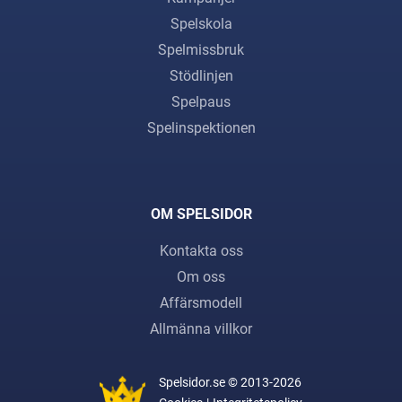
Spelskola
Spelmissbruk
Stödlinjen
Spelpaus
Spelinspektionen
OM SPELSIDOR
Kontakta oss
Om oss
Affärsmodell
Allmänna villkor
Spelsidor.se
© 2013-2026