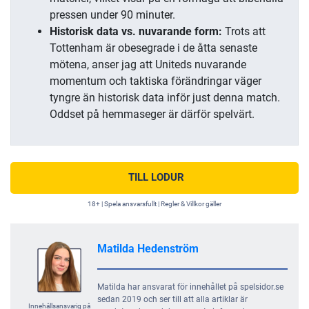
pressen under 90 minuter.
Historisk data vs. nuvarande form:
Trots att
Tottenham är obesegrade i de åtta senaste
mötena, anser jag att Uniteds nuvarande
momentum och taktiska förändringar väger
tyngre än historisk data inför just denna match.
Oddset på hemmaseger är därför spelvärt.
TILL LODUR
18+ | Spela ansvarsfullt | Regler & Villkor gäller
Matilda Hedenström
Matilda har ansvarat för innehållet på spelsidor.se
sedan 2019 och ser till att alla artiklar är
Innehållsansvarig på