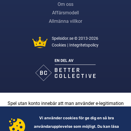
Om oss
Affärsmodell
Allmänna villkor
Spelsidor.se
© 2013-2026
Cookies
Integritetspolicy
Spel utan konto innebär att man använder e-legitimation
för registrering.
Vi använder cookies för ge dig en så bra
användarupplevelse som möjligt. Du kan läsa