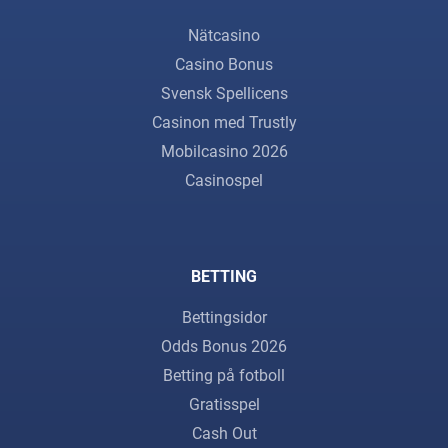
Nätcasino
Casino Bonus
Svensk Spellicens
Casinon med Trustly
Mobilcasino 2026
Casinospel
BETTING
Bettingsidor
Odds Bonus 2026
Betting på fotboll
Gratisspel
Cash Out