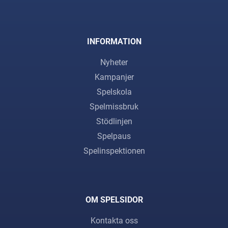
INFORMATION
Nyheter
Kampanjer
Spelskola
Spelmissbruk
Stödlinjen
Spelpaus
Spelinspektionen
OM SPELSIDOR
Kontakta oss