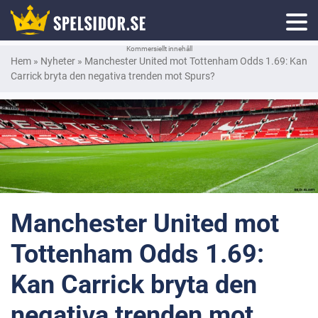
Kommersiellt innehåll
Hem
»
Nyheter
»
Manchester United mot Tottenham Odds 1.69: Kan
Carrick bryta den negativa trenden mot Spurs?
Manchester United mot
Tottenham Odds 1.69:
Kan Carrick bryta den
negativa trenden mot