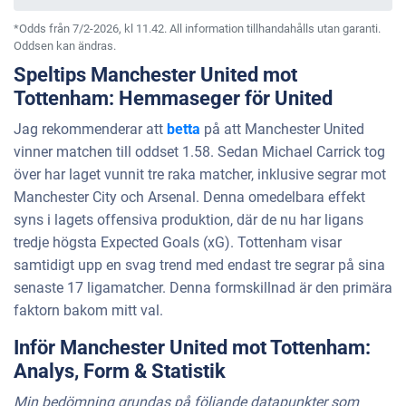
*Odds från 7/2-2026, kl 11.42. All information tillhandahålls utan garanti.
Oddsen kan ändras.
Speltips Manchester United mot
Tottenham: Hemmaseger för United
Jag rekommenderar att
betta
på att Manchester United
vinner matchen till oddset 1.58. Sedan Michael Carrick tog
över har laget vunnit tre raka matcher, inklusive segrar mot
Manchester City och Arsenal. Denna omedelbara effekt
syns i lagets offensiva produktion, där de nu har ligans
tredje högsta Expected Goals (xG). Tottenham visar
samtidigt upp en svag trend med endast tre segrar på sina
senaste 17 ligamatcher. Denna formskillnad är den primära
faktorn bakom mitt val.
Inför Manchester United mot Tottenham:
Analys, Form & Statistik
Min bedömning grundas på följande datapunkter som