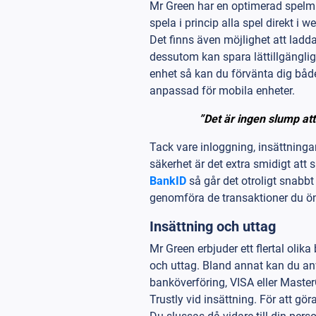
Mr Green har en optimerad spelmi
spela i princip alla spel direkt i
Det finns även möjlighet att ladd
dessutom kan spara lättillgänglig
enhet så kan du förvänta dig både
anpassad för mobila enheter.
”Det är ingen slump att
Tack vare inloggning, insättning
säkerhet är det extra smidigt att
BankID
så går det otroligt snabb
genomföra de transaktioner du ö
Insättning och uttag
Mr Green erbjuder ett flertal oli
och uttag. Bland annat kan du anv
banköverföring, VISA eller Master
Trustly vid insättning. För att g