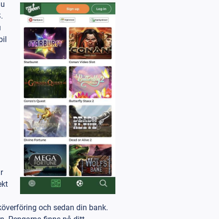
du
.
u
il
r
ekt
nköverföring och sedan din bank.