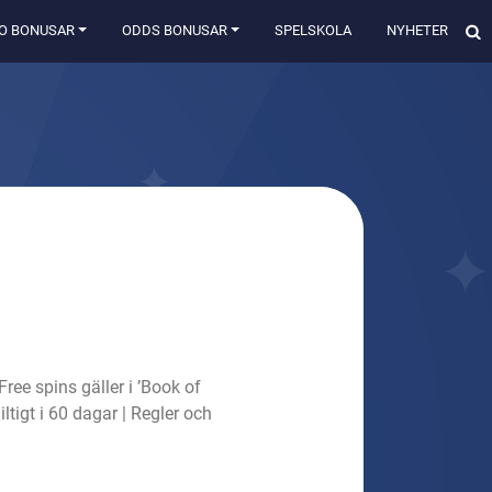
O BONUSAR
ODDS BONUSAR
SPELSKOLA
NYHETER
ree spins gäller i ’Book of
tigt i 60 dagar |
Regler och