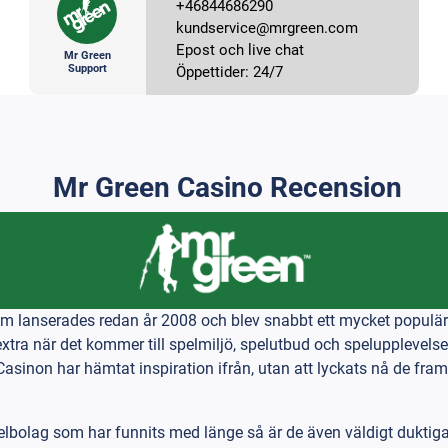
+46844686290
kundservice@mrgreen.com
Epost och live chat
Mr Green
Support
Öppettider: 24/7
Mr Green Casino Recension
m lanserades redan år 2008 och blev snabbt ett mycket populär
tra när det kommer till spelmiljö, spelutbud och spelupplevelse.
asinon har hämtat inspiration ifrån, utan att lyckats nå de fr
pelbolag som har funnits med länge så är de även väldigt duktig