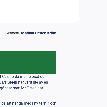
Skribent:
Matilda Hedenström
t Casino då man erbjöd de
 Mr Green har varit lite av en
amgångar som Mr Green har
a på att hänga med i ny teknik och