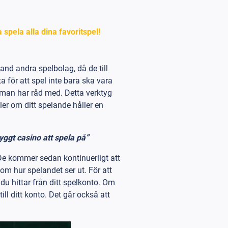
 spela alla dina favoritspel!
land andra spelbolag, då de till
 för att spel inte bara ska vara
 man har råd med. Detta verktyg
ler om ditt spelande håller en
yggt casino att spela på”
 De kommer sedan kontinuerligt att
om hur spelandet ser ut. För att
du hittar från ditt spelkonto. Om
ill ditt konto. Det går också att