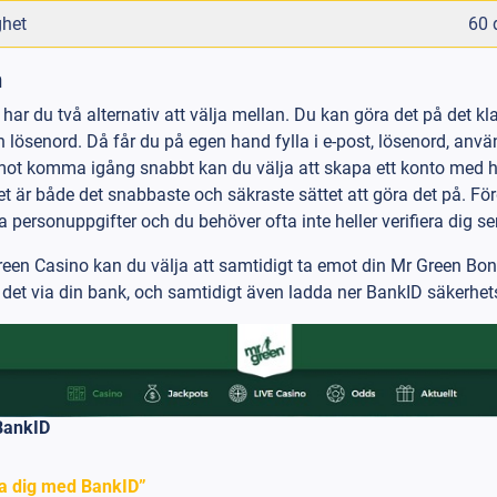
ghet
60 
n
ar du två alternativ att välja mellan. Du kan göra det på det kl
ösenord. Då får du på egen hand fylla i e-post, lösenord, an
emot komma igång snabbt kan du välja att skapa ett konto med hjä
 Det är både det snabbaste och säkraste sättet att göra det på. 
ina personuppgifter och du behöver ofta inte heller verifiera dig
een Casino kan du välja att samtidigt ta emot din Mr Green Bonu
 det via din bank, och samtidigt även ladda ner BankID säkerhets
BankID
ra dig med BankID”