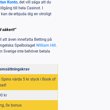
utan Konto
, det vill säga att du
gång till hela Casinot. I
kan de erbjuda dig en otroligt
d säkert!”
l att även innefatta Betting på
 engelska Spelbolaget
William Hill
.
n Sverige inte behöver betala
 omsättningskrav
 Spins värda 5 kr styck i Book of
ead!
0 kr
ing, 0x bonus