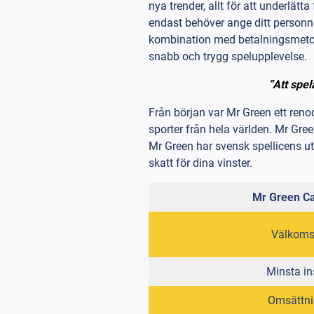
nya trender, allt för att underlätt
endast behöver ange ditt personnu
kombination med betalningsmetode
snabb och trygg spelupplevelse.
”Att spel
Från början var Mr Green ett reno
sporter från hela världen. Mr Gre
Mr Green har svensk spellicens ut
skatt för dina vinster.
Mr Green C
Välkoms
Minsta in
Omsättni