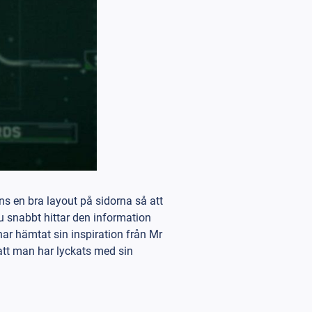
ns en bra layout på sidorna så att
du snabbt hittar den information
har hämtat sin inspiration från Mr
 att man har lyckats med sin