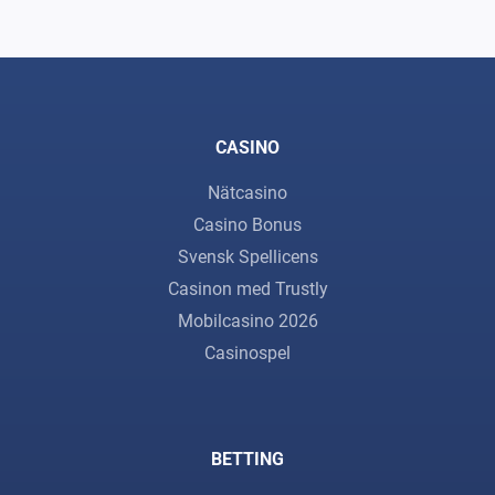
CASINO
Nätcasino
Casino Bonus
Svensk Spellicens
Casinon med Trustly
Mobilcasino 2026
Casinospel
BETTING