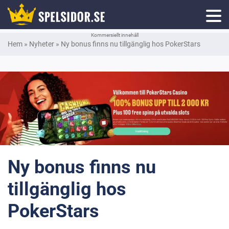
Kommersiellt innehåll
Hem
»
Nyheter
»
Ny bonus finns nu tillgänglig hos PokerStars
Ny bonus finns nu
tillgänglig hos
PokerStars