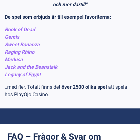
och mer därtill”
De spel som erbjuds är till exempel favoriterna:
Book of Dead
Gemix
Sweet Bonanza
Raging Rhino
Medusa
Jack and the Beanstalk
Legacy of Egypt
..med fler. Totalt finns det
över 2500 olika spel
att spela
hos PlayOjo Casino.
FAQ – Frågor & Svar om