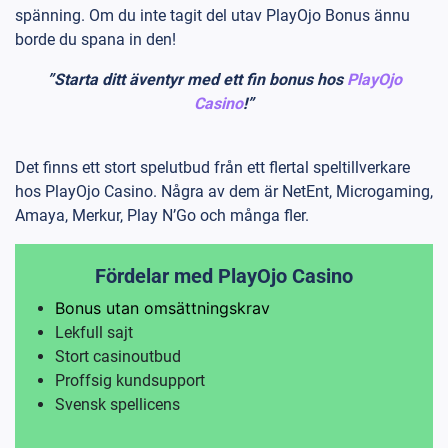
spänning. Om du inte tagit del utav PlayOjo Bonus ännu
borde du spana in den!
”Starta ditt äventyr med ett fin bonus hos
PlayOjo
Casino
!”
Det finns ett stort spelutbud från ett flertal speltillverkare
hos PlayOjo Casino. Några av dem är NetEnt, Microgaming,
Amaya, Merkur, Play N’Go och många fler.
Fördelar med PlayOjo Casino
Bonus utan omsättningskrav
Lekfull sajt
Stort casinoutbud
Proffsig kundsupport
Svensk spellicens