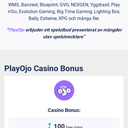
WMS, Barcrest, Blueprint, GVG, NEXGEN, Yggdrasil, Play
n’Go, Evolution Gaming, Big Time Gaming, Lighting Box,
Bally, Extreme, XPG och många fler.
”
PlayOjo
erbjuder ett spelutbud presenterat av mängder
utav spelutvecklare”
PlayOjo Casino Bonus
Casino Bonus:
100
Free spins