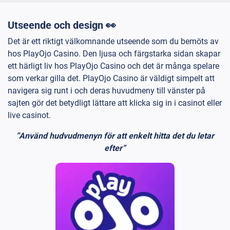
Utseende och design 👀
Det är ett riktigt välkomnande utseende som du bemöts av
hos PlayOjo Casino. Den ljusa och färgstarka sidan skapar
ett härligt liv hos PlayOjo Casino och det är många spelare
som verkar gilla det. PlayOjo Casino är väldigt simpelt att
navigera sig runt i och deras huvudmeny till vänster på
sajten gör det betydligt lättare att klicka sig in i casinot eller
live casinot.
”Använd hudvudmenyn för att enkelt hitta det du letar
efter”