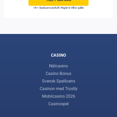
18+ | Spela ansvarsfullt | Regler & Villkor gäller
CASINO
Nätcasino
Casino Bonus
Svensk Spellicens
Casinon med Trustly
Mobilcasino 2026
Casinospel