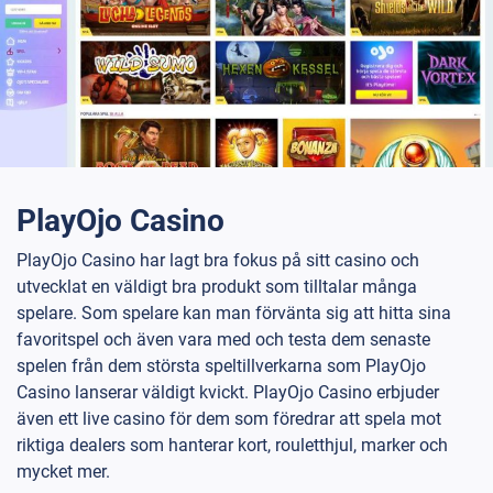
PlayOjo Casino
PlayOjo Casino har lagt bra fokus på sitt casino och
utvecklat en väldigt bra produkt som tilltalar många
spelare. Som spelare kan man förvänta sig att hitta sina
favoritspel och även vara med och testa dem senaste
spelen från dem största speltillverkarna som PlayOjo
Casino lanserar väldigt kvickt. PlayOjo Casino erbjuder
även ett live casino för dem som föredrar att spela mot
riktiga dealers som hanterar kort, rouletthjul, marker och
mycket mer.