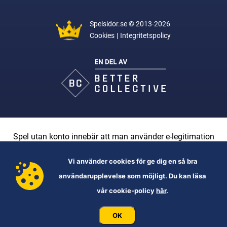
Spelsidor.se
© 2013-2026
Cookies
Integritetspolicy
Spel utan konto innebär att man använder e-legitimation
för registrering.
Vi använder cookies för ge dig en så bra
användarupplevelse som möjligt. Du kan läsa
vår cookie-policy
här
.
OK