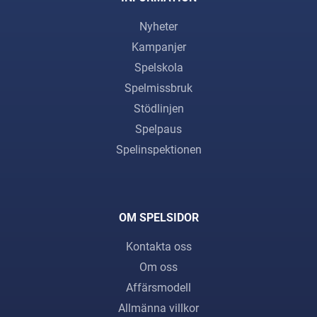
Nyheter
Kampanjer
Spelskola
Spelmissbruk
Stödlinjen
Spelpaus
Spelinspektionen
OM SPELSIDOR
Kontakta oss
Om oss
Affärsmodell
Allmänna villkor