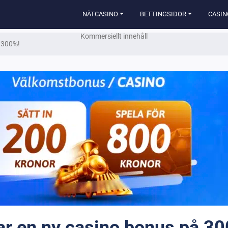
NÄTCASINO
BETTINGSIDOR
CASIN
Kommersiellt innehåll
 300%!
ar en ny casino bonus på 3