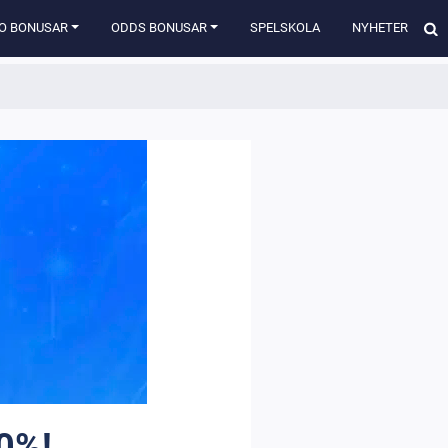
O BONUSAR
ODDS BONUSAR
SPELSKOLA
NYHETER
00%!