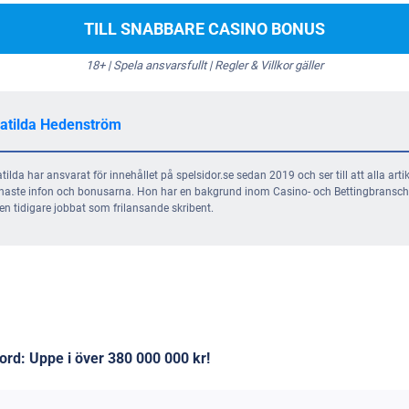
TILL SNABBARE CASINO BONUS
18+ | Spela ansvarsfullt | Regler & Villkor gäller
atilda Hedenström
tilda har ansvarat för innehållet på spelsidor.se sedan 2019 och ser till att alla ar
naste infon och bonusarna. Hon har en bakgrund inom Casino- och Bettingbransch
en tidigare jobbat som frilansande skribent.
g
rd: Uppe i över 380 000 000 kr!