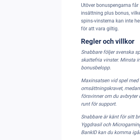
Utöver bonuspengarna får
insättning plus bonus, vilk
spins-vinsterna kan inte h
för att vara giltig.
Regler och villkor
Snabbare följer svenska spe
skattefria vinster. Minsta 
bonusbelopp.
Maxinsatsen vid spel med bo
omsättningskravet, medan 
försvinner om du avbryter 
runt för support.
Snabbare är känt för sitt b
Yggdrasil och Microgaming.
BankID kan du komma igån