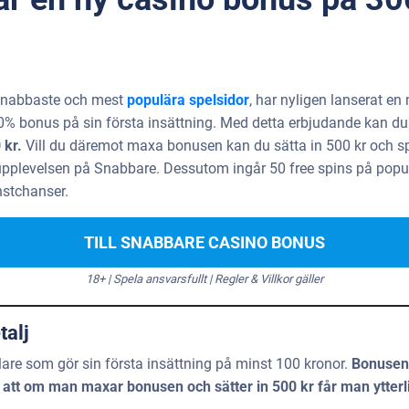
 snabbaste och mest
populära spelsidor
, har nyligen lanserat en
00% bonus på sin första insättning. Med detta erbjudande kan du
 kr.
Vill du däremot maxa bonusen kan du sätta in 500 kr och spel
pelupplevelsen på Snabbare. Dessutom ingår 50 free spins på po
nstchanser.
TILL SNABBARE CASINO BONUS
18+ | Spela ansvarsfullt | Regler & Villkor gäller
talj
lare som gör sin första insättning på minst 100 kronor.
Bonusen 
 att om man maxar bonusen och sätter in 500 kr får man ytterl