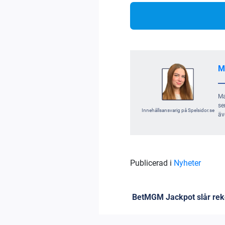
M
Ma
se
Innehållsansvarig på Spelsidor.se
äv
Publicerad i
Nyheter
Inläggsnavigerin
BetMGM Jackpot slår reko