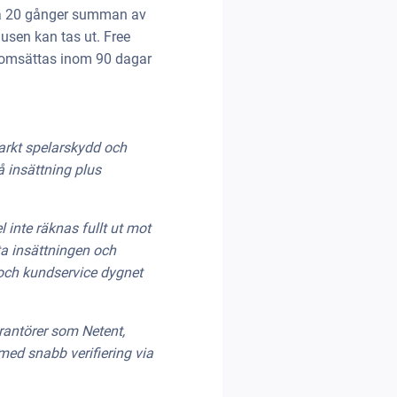
på 20 gånger summan av
usen kan tas ut. Free
e omsättas inom 90 dagar
tarkt spelarskydd och
å insättning plus
 inte räknas fullt ut mot
a insättningen och
 och kundservice dygnet
erantörer som Netent,
ed snabb verifiering via