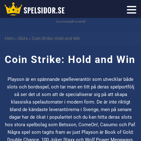
Kommersiellt innehåll
Hem
»
Slots
»
Coin Strike: Hold and Win
Coin Strike: Hold and Win
Playson är en spännande spelleverantör som utvecklar både
slots och bordsspel, och tar man en titt på deras spelportfölj
så ser det ut som att de specialiserar sig på att skapa
klassiska spelautomater i modern form. De är inte riktigt
bland de kändaste leverantörerna i Sverige, men på senare
dagar har de ökat i popularitet och du kan hitta deras slots
hos stora spelbolag som Betsson, ComeOn!, Casumo och Paf.
Några spel som tagits fram av just Playson är Book of Gold:
Double Chance, 100 Joker Staxx och Wolf Power Megaways,