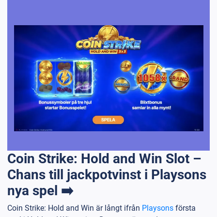
Coin Strike: Hold and Win Slot –
Chans till jackpotvinst i Playsons
nya spel ➡️
Coin Strike: Hold and Win är långt ifrån
Playsons
första