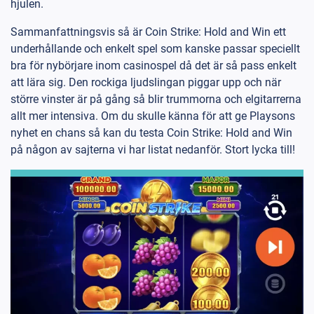
hjulen.
Sammanfattningsvis så är Coin Strike: Hold and Win ett
underhållande och enkelt spel som kanske passar speciellt
bra för nybörjare inom casinospel då det är så pass enkelt
att lära sig. Den rockiga ljudslingan piggar upp och när
större vinster är på gång så blir trummorna och elgitarrerna
allt mer intensiva. Om du skulle känna för att ge Playsons
nyhet en chans så kan du testa Coin Strike: Hold and Win
på någon av sajterna vi har listat nedanför. Stort lycka till!