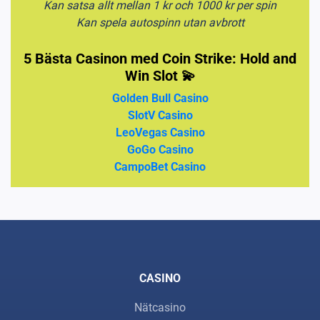
Kan satsa allt mellan 1 kr och 1000 kr per spin
Kan spela autospinn utan avbrott
5 Bästa Casinon med Coin Strike: Hold and
Win Slot 💫
Golden Bull Casino
SlotV Casino
LeoVegas Casino
GoGo Casino
CampoBet Casino
CASINO
Nätcasino