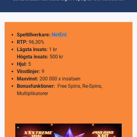
Speltillverkare:
NetEnt
RTP:
96,30%
Lägsta insats:
1 kr
Högsta insats:
500 kr
Hjul:
5
Vinstlinjer:
9
Maxvinst:
200 000 x insatsen
Bonusfunktioner:
Free Spins, Re-Spins,
Multiplikatorer