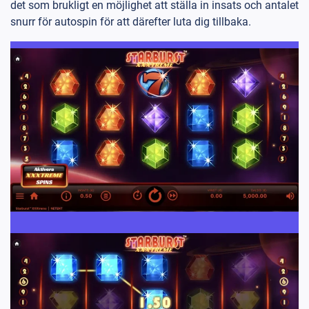
det som brukligt en möjlighet att ställa in insats och antalet
snurr för autospin för att därefter luta dig tillbaka.