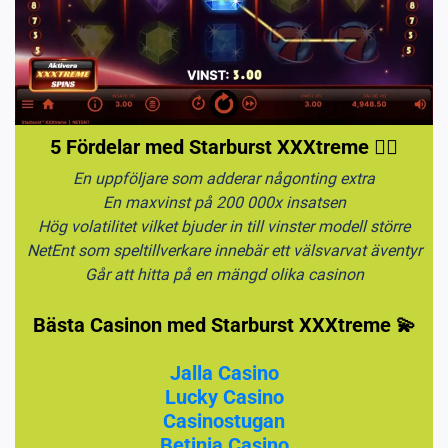
5 Fördelar med Starburst XXXtreme 👉🏻
En uppföljare som adderar någonting extra
En maxvinst på 200 000x insatsen
Hög volatilitet vilket bjuder in till vinster modell större
NetEnt som speltillverkare innebär ett välsvarvat äventyr
Går att hitta på en mängd olika casinon
Bästa Casinon med Starburst XXXtreme 💫
Jalla Casino
Lucky Casino
Casinostugan
Betinia Casino