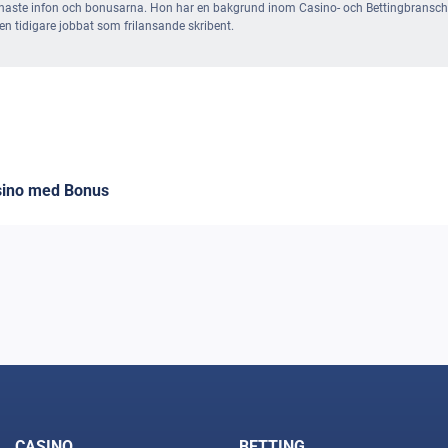
naste infon och bonusarna. Hon har en bakgrund inom Casino- och Bettingbransch
en tidigare jobbat som frilansande skribent.
g
sino med Bonus
CASINO
BETTING