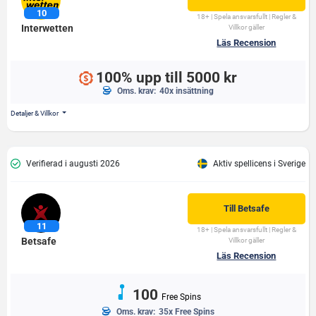
18+ | Spela ansvarsfullt | Regler &
Interwetten
Villkor gäller
Läs Recension
100% upp till 5000 kr
Oms. krav:
40x insättning
Detaljer & Villkor
Verifierad i augusti 2026
Aktiv spellicens i Sverige
Till
Betsafe
18+ | Spela ansvarsfullt | Regler &
Betsafe
Villkor gäller
Läs Recension
100
Free Spins
Oms. krav:
35x Free Spins