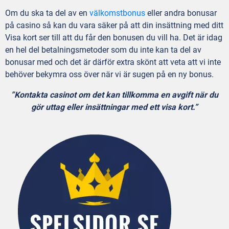
Om du ska ta del av en
välkomstbonus
eller andra bonusar
på casino så kan du vara säker på att din insättning med ditt
Visa kort ser till att du får den bonusen du vill ha. Det är idag
en hel del betalningsmetoder som du inte kan ta del av
bonusar med och det är därför extra skönt att veta att vi inte
behöver bekymra oss över när vi är sugen på en ny bonus.
”Kontakta casinot om det kan tillkomma en avgift när du
gör uttag eller insättningar med ett visa kort.”