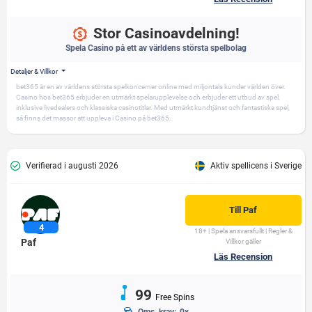
Stor Casinoavdelning!
Spela Casino på ett av världens största spelbolag
Detaljer & Villkor
bet365 är en av världens största spelkoncerner online med miljontals kunder världen över.
Casino hos bet365 erbjuder en utmärkt spelarupplevelse och erbjuder ett utbud av spel,
inklusive livedealers och klassiska casinotitlar. Med utmärkt kundtjänst och fantastiska spel,
så finns det massor att uppleva i Casino på bet365.
Verifierad i augusti 2026
Aktiv spellicens i Sverige
Till
Paf
18+ | Spela ansvarsfullt | Regler &
Paf
Villkor gäller
Läs Recension
99
Free Spins