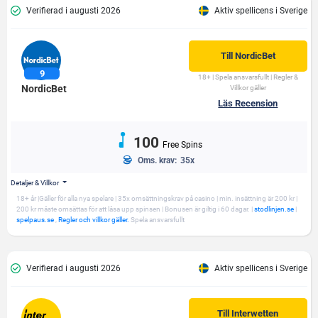
Verifierad i augusti 2026
Aktiv spellicens i Sverige
Till
NordicBet
18+ | Spela ansvarsfullt | Regler &
NordicBet
Villkor gäller
Läs Recension
100
Free Spins
Oms. krav:
35x
Detaljer & Villkor
18+ år |Gäller för alla nya spelare | 35x omsättningskrav på casino | min. insättning är 200 kr |
200 kr måste omsättas för att låsa upp spinsen | Bonusen är giltig i 60 dagar. |
stodlinjen.se
|
spelpaus.se
,
Regler och villkor gäller.
Spela ansvarsfullt
Verifierad i augusti 2026
Aktiv spellicens i Sverige
Till
Interwetten