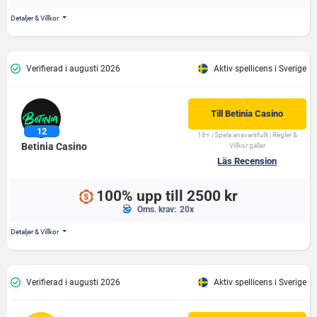
Detaljer & Villkor
Verifierad i augusti 2026
Aktiv spellicens i Sverige
Till
Betinia Casino
18+ | Spela ansvarsfullt | Regler &
Betinia Casino
Villkor gäller
Läs Recension
100% upp till 2500 kr
Oms. krav:
20x
Detaljer & Villkor
Verifierad i augusti 2026
Aktiv spellicens i Sverige