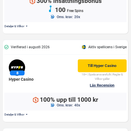
300% insättningsbonus
100
Free Spins
Oms. krav:
20x
Detaljer & Villkor
Verifierad i augusti 2026
Aktiv spellicens i Sverige
Till
Hyper Casino
18+ | Spela ansvarsfullt | Regler &
Hyper Casino
Villkor gäller
Läs Recension
100% upp till 1000 kr
Oms. krav:
40x
Detaljer & Villkor