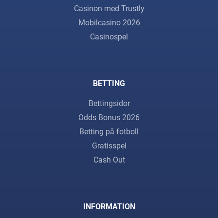
Casinon med Trustly
Mobilcasino 2026
Casinospel
BETTING
Bettingsidor
Odds Bonus 2026
Betting på fotboll
Gratisspel
Cash Out
INFORMATION