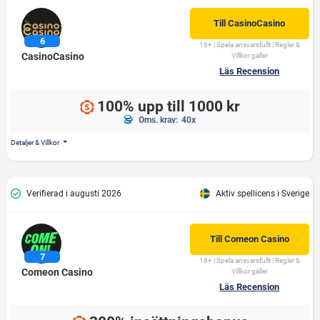
Till
CasinoCasino
18+ | Spela ansvarsfullt | Regler &
CasinoCasino
Villkor gäller
Läs Recension
100% upp till 1000 kr
Oms. krav:
40x
Detaljer & Villkor
Verifierad i augusti 2026
Aktiv spellicens i Sverige
Till
Comeon Casino
18+ | Spela ansvarsfullt | Regler &
Comeon Casino
Villkor gäller
Läs Recension