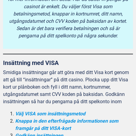
casinot är enkelt. Du väljer först Visa som
betalningsmetod, knappar in kortnumret, ditt namn,
utgångsdatumet och CVV koden på baksidan av kortet.
Sedan är det bara verifiera betalningen och så är
pengarna på ditt spelkonto på några sekunder.
Insättning med VISA
Smidiga insättningar går att göra med ditt Visa kort genom
att gå till “insättningar” på ditt casino. Plocka upp ditt Visa
kort ur plånboken och fyll i ditt namn, kortnummer,
utgångsdatumet samt CVV koden på baksidan. Godkänn
insättningen så har du pengarna på ditt spelkonto inom
Välj VISA som insättningsmetod
Knappa in den efterfrågade informationen som
framgår på ditt VISA-kort
Godkänn insättningen