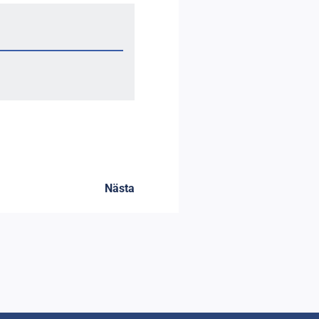
Nästa