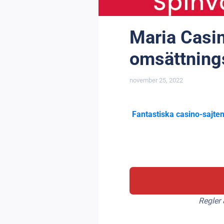
Maria Casi
omsättning
november 25, 2022
Fantastiska casino-sajte
Regler 