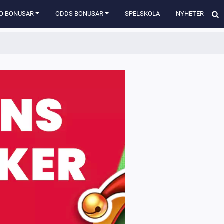
O BONUSAR
ODDS BONUSAR
SPELSKOLA
NYHETER