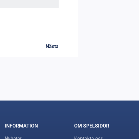
Nästa
INFORMATION
OM SPELSIDOR
Nyheter
Kontakta oss