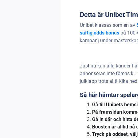
Detta är
Unibet Ti
Unibet klassas som en av
saftig odds bonus
på 100% 
kampanj under mästerskape
Just nu kan alla kunder hä
annonseras inte förens kl. 
julklapp trots allt! Kika n
Så här hämtar spela
Gå till Unibets hems
På framsidan komme
Gå in där och hitta 
Boosten är alltid på
Tryck på oddset, välj