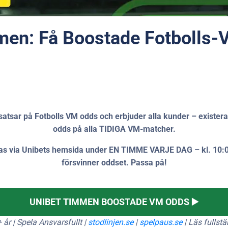
men: Få Boostade Fotbolls
satsar på Fotbolls VM odds och erbjuder alla kunder – existe
odds på alla TIDIGA VM-matcher.
 via Unibets hemsida under EN TIMME VARJE DAG – kl. 10:00 t
försvinner oddset. Passa på!
UNIBET TIMMEN BOOSTADE VM ODDS ▶️
+ år | Spela Ansvarsfullt |
stodlinjen.se
|
spelpaus.se
| Läs fullstä