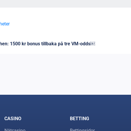
heter
g
en: 1500 kr bonus tillbaka på tre VM-odds￼
CASINO
BETTING
Nätcasino
Bettingsidor