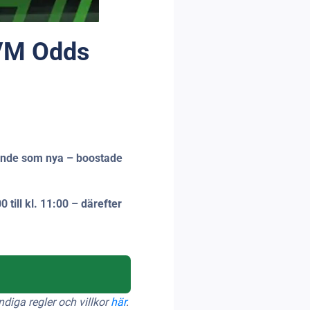
-VM Odds
rande som nya – boostade
ill kl. 11:00 – därefter
ndiga regler och villkor
här
.