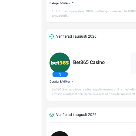
Detaljer & Villkor
18+. Endast nya spelare. 100% Insättningsbonus upp till 4000 kr. 
ansvarsfullt.
Verifierad i augusti 2026
Bet365 Casino
Detaljer & Villkor
bet365 är en av världens största spelkoncerner online med miljon
utmärkt kundtjänst och fantastiska spel, så finns det massor att
Verifierad i augusti 2026