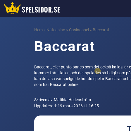
Hem
»
Nätcasino
»
Casinospel
»
Baccarat
Baccarat
Baccarat, eller punto banco som det också kallas, är 
kommer från Italien och det spelades så tidigt som p
kan du läsa vår spelguide hur du spelar Baccarat och s
som har Baccarat online.
Skriven av
Matilda Hedenström
Uppdaterad: 19 mars 2026 kl. 16:25
T