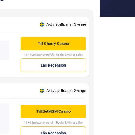
Aktiv spellicens i Sverige
Till
Cherry Casino
18+ | Spela ansvarsfullt | Regler & Villkor gäller
Läs Recension
Aktiv spellicens i Sverige
Till
BetMGM Casino
18+ | Spela ansvarsfullt | Regler & Villkor gäller
Läs Recension