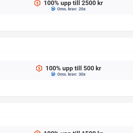
100% upp till 2500 kr
Oms. krav:
20x
100% upp till 500 kr
Oms. krav:
30x