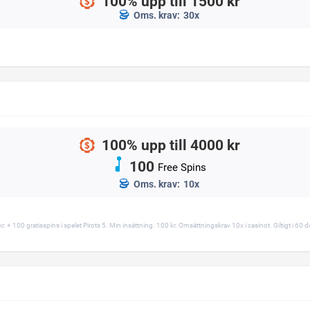
100% upp till 1500 kr
Oms. krav:
30x
100% upp till 4000 kr
100
Free Spins
Oms. krav:
10x
+ 100 gratisspins i spelet Pirots 5. Min insättning. 100 kr. Omsättningskrav 10x i casinot. Giltigt i 60 d