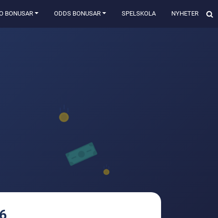
O BONUSAR
ODDS BONUSAR
SPELSKOLA
NYHETER
6