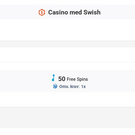
Casino med Swish
50
Free Spins
Oms. krav:
1x