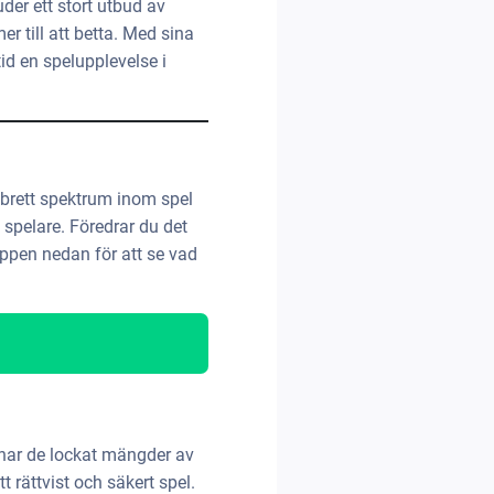
er ett stort utbud av
er till att betta. Med sina
id en spelupplevelse i
 brett spektrum inom spel
s spelare. Föredrar du det
ppen nedan för att se vad
 har de lockat mängder av
 rättvist och säkert spel.