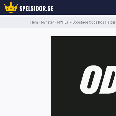
Hem
»
Nyheter
»
NYHET – Boostade Odds hos Hajper