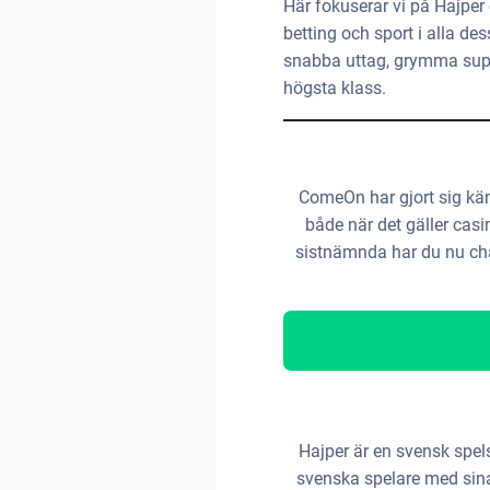
Här fokuserar vi på Hajper
betting och sport i alla des
snabba uttag, grymma suppo
högsta klass.
ComeOn har gjort sig kän
både när det gäller casin
sistnämnda har du nu cha
Hajper är en svensk spel
svenska spelare med sina 