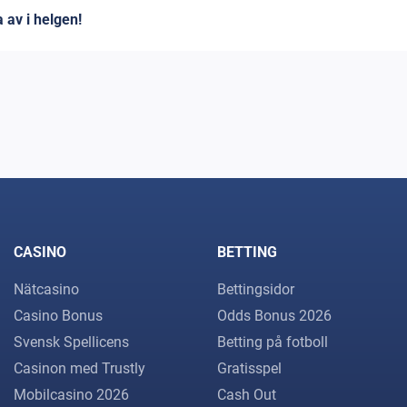
g
 av i helgen!
CASINO
BETTING
Nätcasino
Bettingsidor
Casino Bonus
Odds Bonus 2026
Svensk Spellicens
Betting på fotboll
Casinon med Trustly
Gratisspel
Mobilcasino 2026
Cash Out